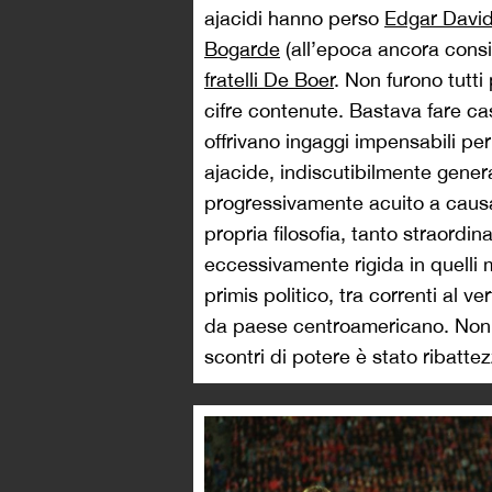
ajacidi hanno perso
Edgar Davi
Bogarde
(all’epoca ancora consi
fratelli De Boer
. Non furono tutt
cifre contenute. Bastava fare ca
offrivano ingaggi impensabili per
ajacide, indiscutibilmente genera
progressivamente acuito a causa
propria filosofia, tanto straordina
eccessivamente rigida in quelli m
primis politico, tra correnti al v
da paese centroamericano. Non a
scontri di potere è stato ribatte