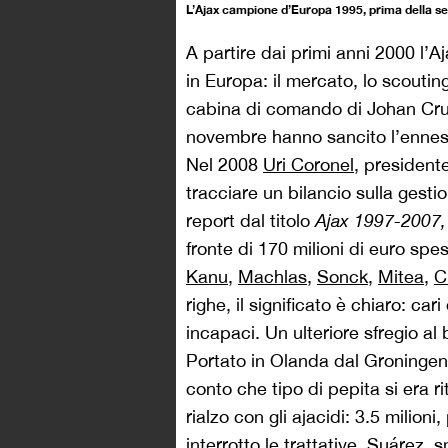
L’Ajax campione d’Europa 1995, prima della s
A partire dai primi anni 2000 l’A
in Europa: il mercato, lo scouting, 
cabina di comando di Johan Cruij
novembre hanno sancito l’ennes
Nel 2008
Uri Coronel
, president
tracciare un bilancio sulla gesti
report dal titolo
Ajax 1997-2007, 
fronte di 170 milioni di euro sp
Kanu
,
Machlas
,
Sonck
,
Mitea
,
C
righe, il significato è chiaro: car
incapaci. Un ulteriore sfregio al
Portato in Olanda dal Groningen,
conto che tipo di pepita si era r
rialzo con gli ajacidi: 3.5 milioni
interrotto le trattative. Suárez