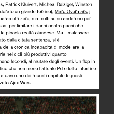
ds
,
Patrick Kluivert
,
Micheal Reiziger
,
Winston
derato un grande terzino),
Marc Overmars
,
i
i parametri zero, ma molti se ne andarono per
ssa, per limitare i danni contro paesi che
 la piccola realtà olandese. Ma il malessere
to dalla citata sentenza, si è
 della cronica incapacità di modellare la
ria nei cicli più produttivi quanto
eno fecondi, al mutare degli eventi. Un flop in
ertice che nemmeno l’attuale Pd e lotte intestine
 caso uno dei recenti capitoli di questi
zzato Ajax Wars.