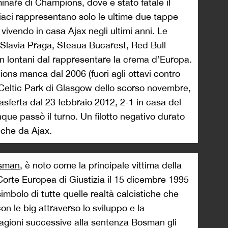
minare di Champions, dove è stato fatale il
iaci rappresentano solo le ultime due tappe
vivendo in casa Ajax negli ultimi anni. Le
 Slavia Praga, Steaua Bucarest, Red Bull
en lontani dal rappresentare la crema d’Europa.
ons manca dal 2006 (fuori agli ottavi contro
l Celtic Park di Glasgow dello scorso novembre,
asferta dal 23 febbraio 2012, 2-1 in casa del
e passò il turno. Un filotto negativo durato
 che da Ajax.
sman
, è noto come la principale vittima della
rte Europea di Giustizia il 15 dicembre 1995
simbolo di tutte quelle realtà calcistiche che
 le big attraverso lo sviluppo e la
stagioni successive alla sentenza Bosman gli