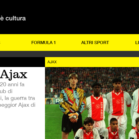
S
FORMULA 1
ALTRI SPORT
L
AJAX
’Ajax
20 anni fa
lub di
 la guerra tra
 peggior Ajax di