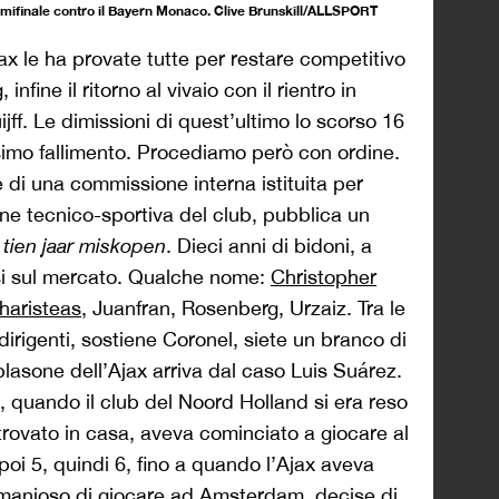
emifinale contro il Bayern Monaco. Clive Brunskill/ALLSPORT
jax le ha provate tutte per restare competitivo
infine il ritorno al vivaio con il rientro in
ff. Le dimissioni di quest’ultimo lo scorso 16
imo fallimento. Procediamo però con ordine.
e di una commissione interna istituita per
one tecnico-sportiva del club, pubblica un
tien jaar miskopen
. Dieci anni di bidoni, a
esi sul mercato. Qualche nome:
Christopher
haristeas
, Juanfran, Rosenberg, Urzaiz. Tra le
i dirigenti, sostiene Coronel, siete un branco di
 blasone dell’Ajax arriva dal caso Luis Suárez.
 quando il club del Noord Holland si era reso
itrovato in casa, aveva cominciato a giocare al
, poi 5, quindi 6, fino a quando l’Ajax aveva
, smanioso di giocare ad Amsterdam, decise di