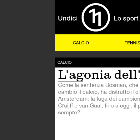
CALCIO
TENNI
CALCIO
L’agonia dell
Come la sentenza Bosman, che 
cambiò il calcio, ha distrutto il c
Amsterdam: la fuga dei campioni,
Cruijff e van Gaal, fino a oggi: il
sempre?