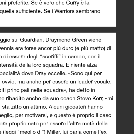
ni preferite. Se è vero che Curry è la
uella sufficiente. Se i Warriors sembrano
maggio sul Guardian, Draymond Green viene
nis era forse ancor più duro (e più matto) di
 di essere degli “sceriffi” in campo, con il
 intensità della loro squadra. E niente alza
specialità dove Dray eccelle. «Sono qui per
, ovvio, ma anche per essere un leader vocale.
ti principali nella squadra», ha detto in
iene ribadito anche da suo coach Steve Kerr, «mi
 sta zitto un attimo. Alcuni giocatori hanno
glio, per motivarsi, e questo è proprio il caso
a proprio nato per essere l’altra metà della
(leggi “meglio di”) Miller, lui parla come l’ex