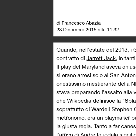
di Francesco Abazia
23 Dicembre 2015 alle 11:32
Quando, nell’estate del 2013, i 
contratto di
Jarrett Jack
, in tan
Il play del Maryland aveva chiuso
si erano arresi solo ai San Anto
onestissimo mestierante della NB
stava preparando l’assalto alla v
che Wikipedia definisce la “Spla
soprattutto di Wardell Stephen C
metronomo, era un playmaker pu
la giusta regia. Tanto a far can
l’arrivo di Andre Iguodala signi