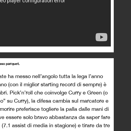
sso parquet.
te ha messo nell’angolo tutta la lega l’anno
o (con il miglior starting record di sempre) è
. Pick’n’roll che coinvolge Curry e Green (o
o” su Curry), la difesa cambia sul marcatore e
rire preferisce togliere la palla dalle mani di
ve essere solo bravo abbastanza da saper fare
7.1 assist di media in stagione) e tirare da tre