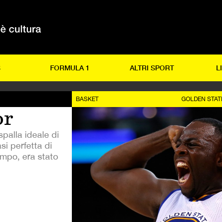
S
FORMULA 1
ALTRI SPORT
L
BASKET
GOLDEN STAT
or
palla ideale di
i perfetta di
mpo, era stato