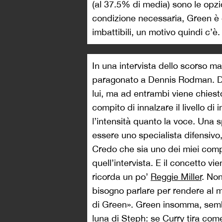
(al 37.5% di media) sono le opzio
condizione necessaria, Green è q
imbattibili, un motivo quindi c’è.
In una intervista dello scorso 
paragonato a Dennis Rodman. Den
lui, ma ad entrambi viene chiesto
compito di innalzare il livello di
l’intensità quanto la voce. Una 
essere uno specialista difensivo
Credo che sia uno dei miei compi
quell’intervista. E il concetto v
ricorda un po’
Reggie Miller
. Non
bisogno parlare per rendere al me
di Green». Green insomma, sembr
luna di Steph: se Curry tira come 