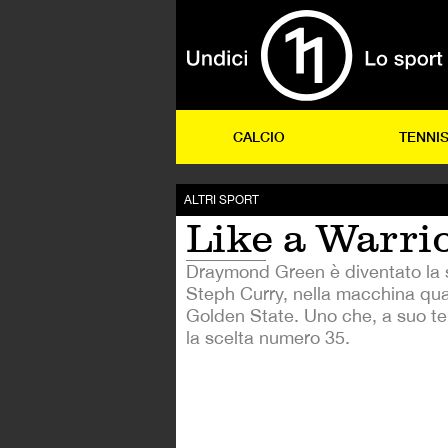
CALCIO
TENNI
ALTRI SPORT
Like a Warri
Draymond Green è diventato la s
Steph Curry, nella macchina quas
Golden State. Uno che, a suo te
la scelta numero 35.