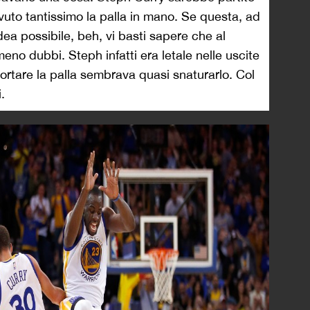
uto tantissimo la palla in mano. Se questa, ad
dea possibile, beh, vi basti sapere che al
o dubbi. Steph infatti era letale nelle uscite
 portare la palla sembrava quasi snaturarlo. Col
.