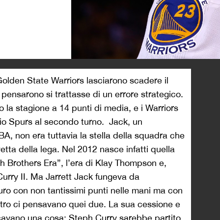
>
Golden State Warriors lasciarono scadere il
ti pensarono si trattasse di un errore strategico.
 la stagione a 14 punti di media, e i Warriors
nio Spurs al secondo turno. Jack, un
A, non era tuttavia la stella della squadra che
etta della lega. Nel 2012 nasce infatti quella
h Brothers Era”, l’era di Klay Thompson e,
urry II. Ma Jarrett Jack fungeva da
ro con non tantissimi punti nelle mani ma con
estro ci pensavano quei due. La sua cessione e
ficavano una cosa: Steph Curry sarebbe partito