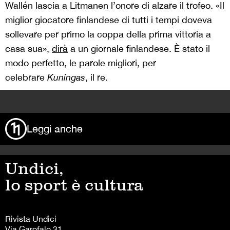
Wallén lascia a Litmanen l’onore di alzare il trofeo. «Il
miglior giocatore finlandese di tutti i tempi doveva
sollevare per primo la coppa della prima vittoria a
casa sua»,
dirà
a un giornale finlandese. È stato il
modo perfetto, le parole migliori, per
celebrare
Kuningas
, il re.
>
Leggi anche
Undici,
lo sport è cultura
Rivista Undici
Via Garofalo 31