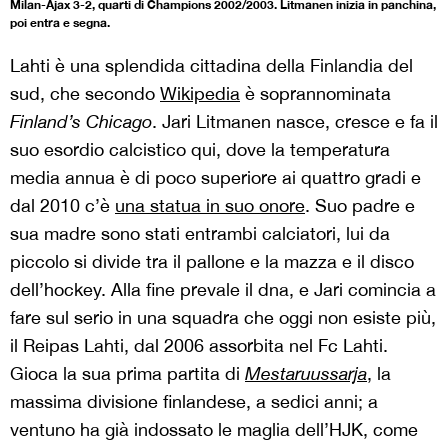
Milan-Ajax 3-2, quarti di Champions 2002/2003. Litmanen inizia in panchina,
poi entra e segna.
Lahti è una splendida cittadina della Finlandia del
sud, che secondo
Wikipedia
è soprannominata
Finland’s Chicago
. Jari Litmanen nasce, cresce e fa il
suo esordio calcistico qui, dove la temperatura
media annua è di poco superiore ai quattro gradi e
dal 2010 c’è
una statua in suo onore
. Suo padre e
sua madre sono stati entrambi calciatori, lui da
piccolo si divide tra il pallone e la mazza e il disco
dell’hockey. Alla fine prevale il dna, e Jari comincia a
fare sul serio in una squadra che oggi non esiste più,
il Reipas Lahti, dal 2006 assorbita nel Fc Lahti.
Gioca la sua prima partita di
Mestaruussarja
, la
massima divisione finlandese, a sedici anni; a
ventuno ha già indossato le maglia dell’HJK, come