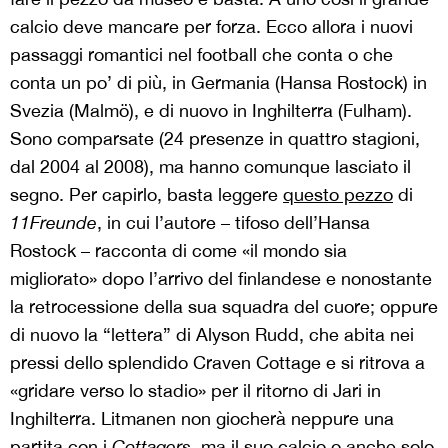
calcio deve mancare per forza. Ecco allora i nuovi
passaggi romantici nel football che conta o che
conta un po’ di più, in Germania (Hansa Rostock) in
Svezia (Malmö), e di nuovo in Inghilterra (Fulham).
Sono comparsate (24 presenze in quattro stagioni,
dal 2004 al 2008), ma hanno comunque lasciato il
segno. Per capirlo, basta leggere
questo pezzo
di
11Freunde
, in cui l’autore – tifoso dell’Hansa
Rostock – racconta di come «il mondo sia
migliorato» dopo l’arrivo del finlandese e nonostante
la retrocessione della sua squadra del cuore; oppure
di nuovo la “lettera” di Alyson Rudd, che abita nei
pressi dello splendido Craven Cottage e si ritrova a
«gridare verso lo stadio» per il ritorno di Jari in
Inghilterra. Litmanen non giocherà neppure una
partita con i
Cottagers,
ma il suo calcio o anche solo