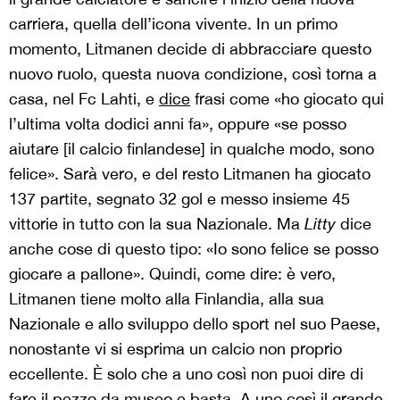
carriera, quella dell’icona vivente. In un primo
momento, Litmanen decide di abbracciare questo
nuovo ruolo, questa nuova condizione, così torna a
casa, nel Fc Lahti, e
dice
frasi come «ho giocato qui
l’ultima volta dodici anni fa», oppure «se posso
aiutare [il calcio finlandese] in qualche modo, sono
felice». Sarà vero, e del resto Litmanen ha giocato
137 partite, segnato 32 gol e messo insieme 45
vittorie in tutto con la sua Nazionale. Ma
Litty
dice
anche cose di questo tipo: «Io sono felice se posso
giocare a pallone». Quindi, come dire: è vero,
Litmanen tiene molto alla Finlandia, alla sua
Nazionale e allo sviluppo dello sport nel suo Paese,
nonostante vi si esprima un calcio non proprio
eccellente. È solo che a uno così non puoi dire di
fare il pezzo da museo e basta. A uno così il grande