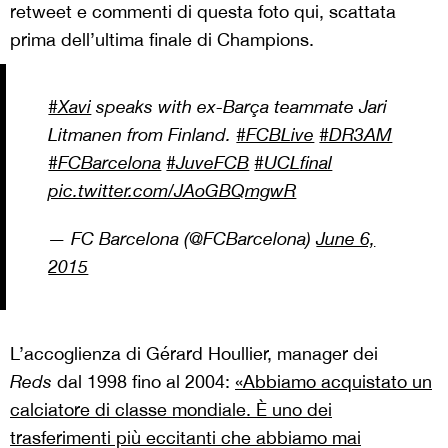
retweet e commenti di questa foto qui, scattata
prima dell’ultima finale di Champions.
#Xavi
speaks with ex-Barça teammate Jari
Litmanen from Finland.
#FCBLive
#DR3AM
#FCBarcelona
#JuveFCB
#UCLfinal
pic.twitter.com/JAoGBQmgwR
— FC Barcelona (@FCBarcelona)
June 6,
2015
L’accoglienza di Gérard Houllier, manager dei
Reds
dal 1998 fino al 2004:
«
Abbiamo acquistato un
calciatore di classe mondiale. È uno dei
trasferimenti più eccitanti che abbiamo mai