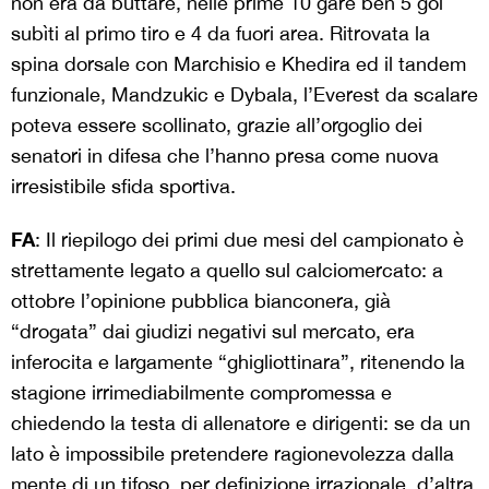
non era da buttare, nelle prime 10 gare ben 5 gol
subìti al primo tiro e 4 da fuori area. Ritrovata la
spina dorsale con Marchisio e Khedira ed il tandem
funzionale, Mandzukic e Dybala, l’Everest da scalare
poteva essere scollinato, grazie all’orgoglio dei
senatori in difesa che l’hanno presa come nuova
irresistibile sfida sportiva.
FA
: Il riepilogo dei primi due mesi del campionato è
strettamente legato a quello sul calciomercato: a
ottobre l’opinione pubblica bianconera, già
“drogata” dai giudizi negativi sul mercato, era
inferocita e largamente “ghigliottinara”, ritenendo la
stagione irrimediabilmente compromessa e
chiedendo la testa di allenatore e dirigenti: se da un
lato è impossibile pretendere ragionevolezza dalla
mente di un tifoso, per definizione irrazionale, d’altra