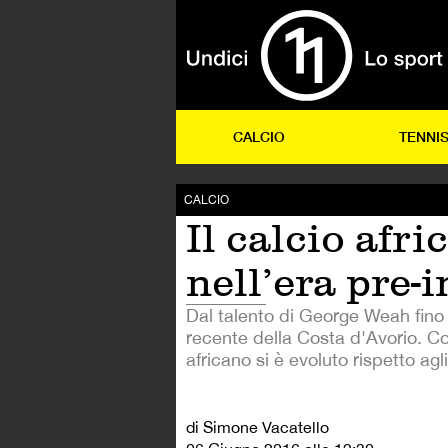
CALCIO
TENNI
CALCIO
Il calcio afri
nell’era pre-
Dal talento di George Weah fino a
recente della Costa d'Avorio. Co
africano si è evoluto rispetto agli
di Simone Vacatello