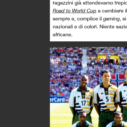
ragazzini già attendevamo trepida
Road to World Cup
a cambiare il 
sempre e, complice il
gaming
, s
nazionali e di colori. Niente saz
africane.