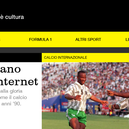
S
FORMULA 1
ALTRI SPORT
L
CALCIO INTERNAZIONALE
cano
internet
lla gloria
me il calcio
 anni '90.