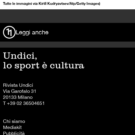
Tutte le immagini via Kirill Kudryavtsev/Afp/Getty Images)
>
Leggi anche
Undici,
lo sport è cultura
Rivista Undici
Via Garofalo 31
20133 Milano
T +39 02 36504651
Chi siamo
Mediakit
Pubblicità