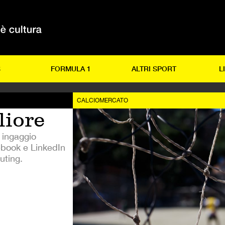
S
FORMULA 1
ALTRI SPORT
L
CALCIOMERCATO
liore
 ingaggio
ebook e LinkedIn
uting.