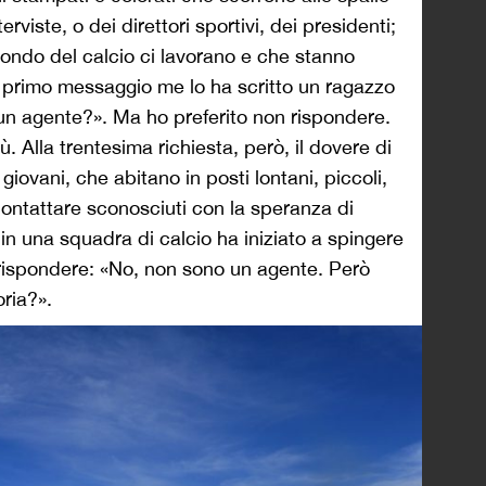
rviste, o dei direttori sportivi, dei presidenti;
mondo del calcio ci lavorano e che stanno
 Il primo messaggio me lo ha scritto un ragazzo
un agente?». Ma ho preferito non rispondere.
ù. Alla trentesima richiesta, però, il dovere di
iovani, che abitano in posti lontani, piccoli,
contattare sconosciuti con la speranza di
 in una squadra di calcio ha iniziato a spingere
a rispondere: «No, non sono un agente. Però
oria?».