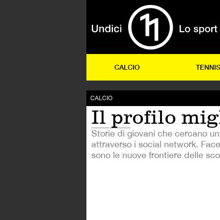
CALCIO
TENNI
CALCIO
Il profilo mig
Storie di giovani che cercano un
attraverso i social network. Fac
sono le nuove frontiere delle sco