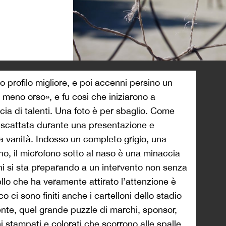
>
o profilo migliore, e poi accenni persino un
 meno orso», e fu così che iniziarono a
ia di talenti. Una foto è per sbaglio. Come
, scattata durante una presentazione e
la vanità. Indosso un completo grigio, una
no, il microfono sotto al naso è una minaccia
chi si sta preparando a un intervento non senza
llo che ha veramente attirato l’attenzione è
 ci sono finiti anche i cartelloni dello stadio
nte, quel grande puzzle di marchi, sponsor,
ni stampati e colorati che scorrono alle spalle