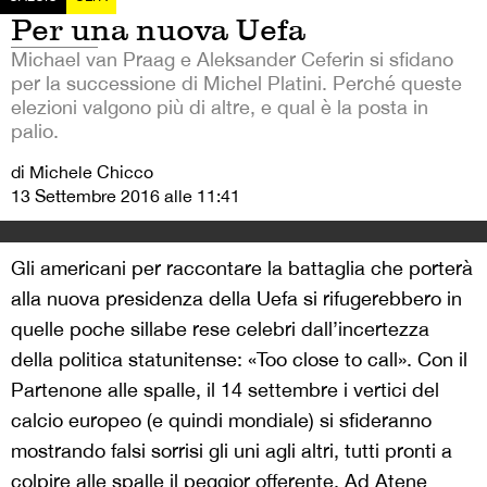
Per una nuova Uefa
Michael van Praag e Aleksander Ceferin si sfidano
per la successione di Michel Platini. Perché queste
elezioni valgono più di altre, e qual è la posta in
palio.
di Michele Chicco
13 Settembre 2016 alle 11:41
Gli americani per raccontare la battaglia che porterà
alla nuova presidenza della Uefa si rifugerebbero in
quelle poche sillabe rese celebri dall’incertezza
della politica statunitense: «Too close to call». Con il
Partenone alle spalle, il 14 settembre i vertici del
calcio europeo (e quindi mondiale) si sfideranno
mostrando falsi sorrisi gli uni agli altri, tutti pronti a
colpire alle spalle il peggior offerente. Ad Atene