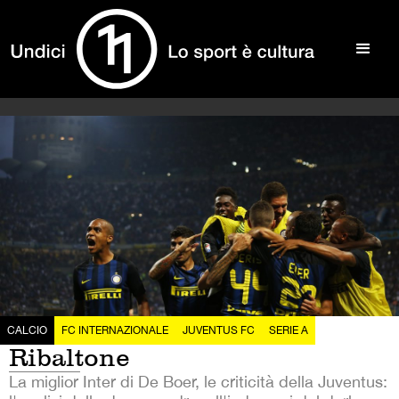
CALCIO
FC INTERNAZIONALE
JUVENTUS FC
SERIE A
Ribaltone
La miglior Inter di De Boer, le criticità della Juventus: