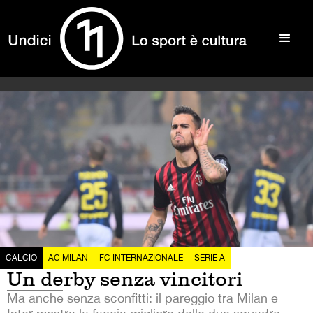
CALCIO
AC MILAN
FC INTERNAZIONALE
SERIE A
Un derby senza vincitori
Ma anche senza sconfitti: il pareggio tra Milan e