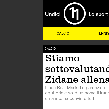
CALCIO
TENNI
CALCIO
Stiamo
sottovalutan
Zidane allen
Il suo Real Madrid è garanzia di
equilibrio e solidità: come il fra
un anno, ha convinto tutti.