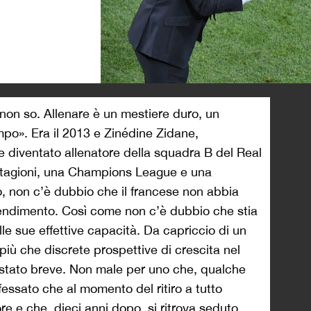
>
non so. Allenare è un mestiere duro, un
mpo». Era il 2013 e Zinédine Zidane,
e diventato allenatore della squadra B del Real
stagioni, una Champions League e una
 non c’è dubbio che il francese non abbia
endimento. Così come non c’è dubbio che stia
lle sue effettive capacità. Da capriccio di un
più che discrete prospettive di crescita nel
 stato breve. Non male per uno che, qualche
ssato che al momento del ritiro a tutto
re e che, dieci anni dopo, si ritrova seduto