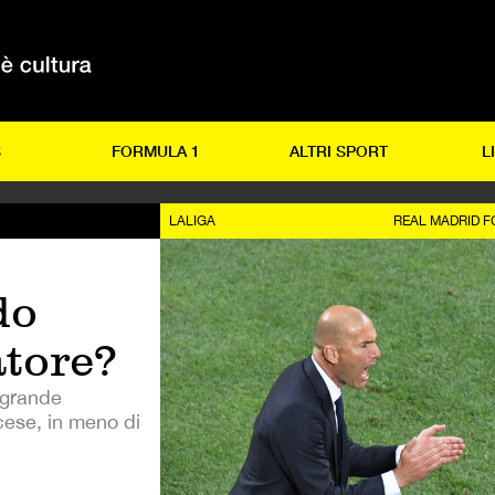
S
FORMULA 1
ALTRI SPORT
L
LALIGA
REAL MADRID F
do
atore?
 grande
ncese, in meno di