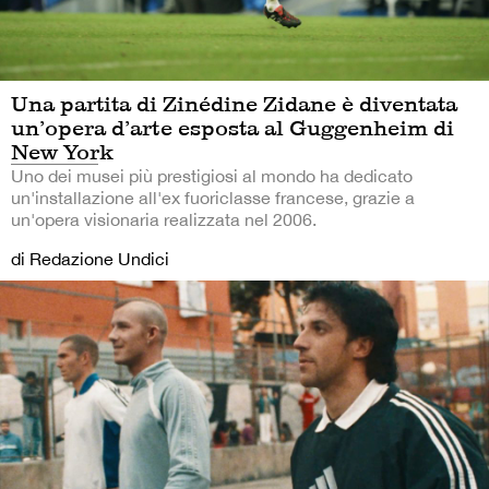
Una partita di Zinédine Zidane è diventata
un’opera d’arte esposta al Guggenheim di
New York
Uno dei musei più prestigiosi al mondo ha dedicato
un'installazione all'ex fuoriclasse francese, grazie a
un'opera visionaria realizzata nel 2006.
di Redazione Undici