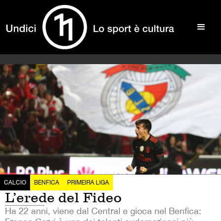
CALCIO
BENFICA
PRIMEIRA LIGA
L’erede del Fideo
Ha 22 anni, viene dal Central e gioca nel Benfica: