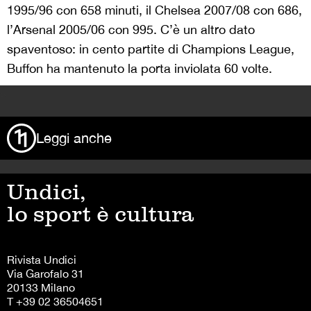
1995/96 con 658 minuti, il Chelsea 2007/08 con 686,
l’Arsenal 2005/06 con 995. C’è un altro dato
spaventoso: in cento partite di Champions League,
Buffon ha mantenuto la porta inviolata 60 volte.
>
Leggi anche
Undici,
lo sport è cultura
Rivista Undici
Via Garofalo 31
20133 Milano
T +39 02 36504651