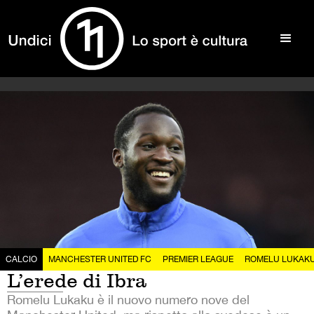
CALCIO
MANCHESTER UNITED FC
PREMIER LEAGUE
ROMELU LUKAK
L’erede di Ibra
Romelu Lukaku è il nuovo numero nove del