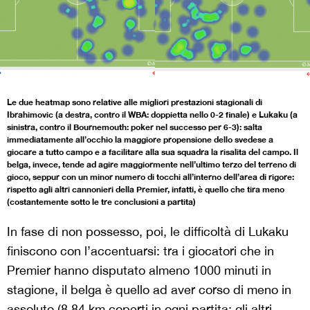
Le due heatmap sono relative alle migliori prestazioni stagionali di
Ibrahimovic (a destra, contro il WBA: doppietta nello 0-2 finale) e Lukaku (a
sinistra, contro il Bournemouth: poker nel successo per 6-3): salta
immediatamente all’occhio la maggiore propensione dello svedese a
giocare a tutto campo e a facilitare alla sua squadra la risalita del campo. Il
belga, invece, tende ad agire maggiormente nell’ultimo terzo del terreno di
gioco, seppur con un minor numero di tocchi all’interno dell’area di rigore:
rispetto agli altri cannonieri della Premier, infatti, è quello che tira meno
(costantemente sotto le tre conclusioni a partita)
In fase di non possesso, poi, le difficoltà di Lukaku
finiscono con l’accentuarsi: tra i giocatori che in
Premier hanno disputato almeno 1000 minuti in
stagione, il belga è quello ad aver corso di meno in
assoluto (8.84 km coperti in ogni partita: gli altri