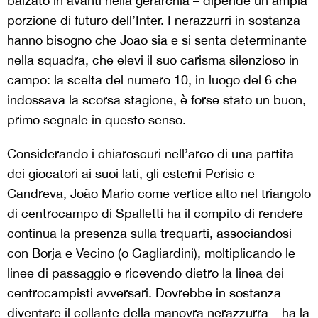
balzato in avanti nella gerarchia – dipende un’ampia
porzione di futuro dell’Inter. I nerazzurri in sostanza
hanno bisogno che Joao sia e si senta determinante
nella squadra, che elevi il suo carisma silenzioso in
campo: la scelta del numero 10, in luogo del 6 che
indossava la scorsa stagione, è forse stato un buon,
primo segnale in questo senso.
Considerando i chiaroscuri nell’arco di una partita
dei giocatori ai suoi lati, gli esterni Perisic e
Candreva, João Mario come vertice alto nel triangolo
di
centrocampo di Spalletti
ha il compito di rendere
continua la presenza sulla trequarti, associandosi
con Borja e Vecino (o Gagliardini), moltiplicando le
linee di passaggio e ricevendo dietro la linea dei
centrocampisti avversari. Dovrebbe in sostanza
diventare il collante della manovra nerazzurra – ha la