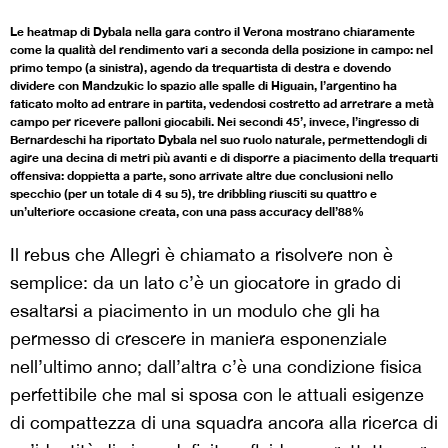
Le heatmap di Dybala nella gara contro il Verona mostrano chiaramente
come la qualità del rendimento vari a seconda della posizione in campo: nel
primo tempo (a sinistra), agendo da trequartista di destra e dovendo
dividere con Mandzukic lo spazio alle spalle di Higuain, l’argentino ha
faticato molto ad entrare in partita, vedendosi costretto ad arretrare a metà
campo per ricevere palloni giocabili. Nei secondi 45’, invece, l’ingresso di
Bernardeschi ha riportato Dybala nel suo ruolo naturale, permettendogli di
agire una decina di metri più avanti e di disporre a piacimento della trequarti
offensiva: doppietta a parte, sono arrivate altre due conclusioni nello
specchio (per un totale di 4 su 5), tre dribbling riusciti su quattro e
un’ulteriore occasione creata, con una pass accuracy dell’88%
Il rebus che Allegri è chiamato a risolvere non è
semplice: da un lato c’è un giocatore in grado di
esaltarsi a piacimento in un modulo che gli ha
permesso di crescere in maniera esponenziale
nell’ultimo anno; dall’altra c’è una condizione fisica
perfettibile che mal si sposa con le attuali esigenze
di compattezza di una squadra ancora alla ricerca di