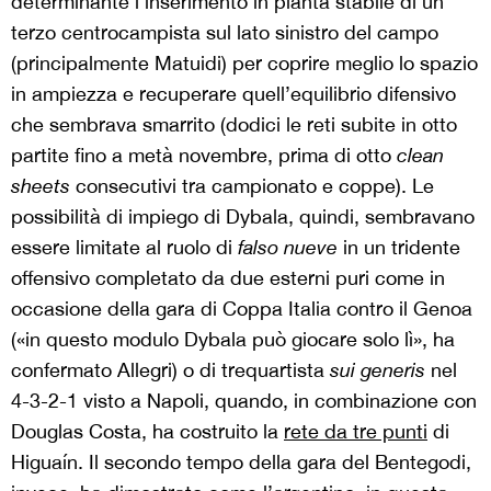
determinante l’inserimento in pianta stabile di un
terzo centrocampista sul lato sinistro del campo
(principalmente Matuidi) per coprire meglio lo spazio
in ampiezza e recuperare quell’equilibrio difensivo
che sembrava smarrito (dodici le reti subite in otto
partite fino a metà novembre, prima di otto
clean
sheets
consecutivi tra campionato e coppe). Le
possibilità di impiego di Dybala, quindi, sembravano
essere limitate al ruolo di
falso nueve
in un tridente
offensivo completato da due esterni puri come in
occasione della gara di Coppa Italia contro il Genoa
(«in questo modulo Dybala può giocare solo lì», ha
confermato Allegri) o di trequartista
sui generis
nel
4-3-2-1 visto a Napoli, quando, in combinazione con
Douglas Costa, ha costruito la
rete da tre punti
di
Higuaín. Il secondo tempo della gara del Bentegodi,