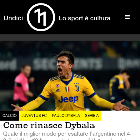
CALCIO
JUVENTUS FC
PAULO DYBALA
SERIE A
Come rinasce Dybala
Quale il miglior modo per esaltare l'argentino nel 4-