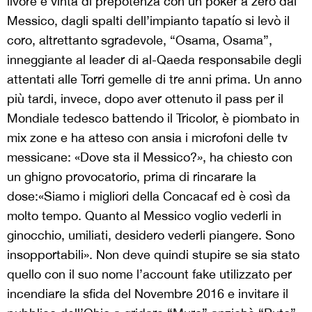
livore e vinta di prepotenza con un poker a zero dal
Messico, dagli spalti dell’impianto tapatío si levò il
coro, altrettanto sgradevole, “Osama, Osama”,
inneggiante al leader di al-Qaeda responsabile degli
attentati alle Torri gemelle di tre anni prima. Un anno
più tardi, invece, dopo aver ottenuto il pass per il
Mondiale tedesco battendo il Tricolor,
è piombato in
mix zone e ha atteso con ansia i microfoni delle tv
messicane: «Dove sta il Messico?
»
, ha chiesto con
un ghigno provocatorio, prima di rincarare la
dose:«Siamo i migliori della Concacaf ed è così da
molto tempo. Quanto al Messico voglio vederli in
ginocchio, umiliati, desidero vederli piangere. Sono
insopportabili». Non deve quindi stupire se sia stato
quello con il suo nome l’account fake utilizzato per
incendiare la sfida del Novembre 2016 e invitare il