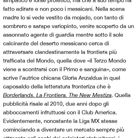
simpatico e forse profetico, ma che a suo tempo ha
fatto adirare e non poco i messicani. Nella scena
madre lo si vede vestito da mojado, con tanto di
sombrero e sarape variopinto, venire scoperto da un
assonnato agente di guardia mentre sotto il sole
calcinante del deserto messicano cerca di
attraversare clandestinamente la frontiera più
trafficata del Mondo, quella dove «il Terzo Mondo
viene a scontrarsi con il Primo e sanguina», come
scrive l’autrice chicana Gloria Anzaldua in quel
caposaldo della letteratura fronteriza che è
Borderlands. La Frontiera. The New Mestiza
. Quella
pubblicità risale al 2010, due anni dopo gli
abboccamenti infruttuosi con il Club America.
Evidentemente, nonostante la Liga MX stesse
cominciando a diventare un mercato sempre più