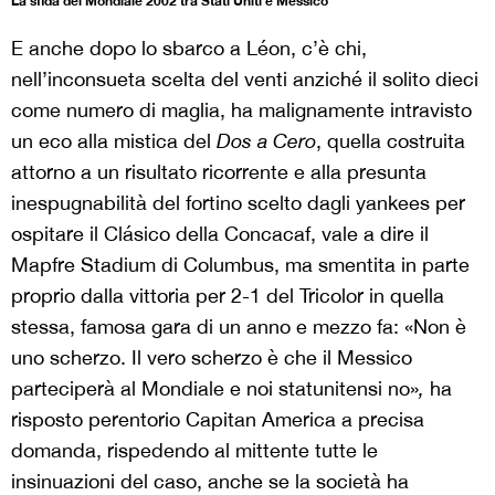
La sfida del Mondiale 2002 tra Stati Uniti e Messico
E anche dopo lo sbarco a Léon, c’è chi,
nell’inconsueta scelta del venti anziché il solito dieci
come numero di maglia, ha malignamente intravisto
un eco alla mistica del
Dos a Cero
, quella costruita
attorno a un risultato ricorrente e alla presunta
inespugnabilità del fortino scelto dagli yankees per
ospitare il Clásico della Concacaf, vale a dire il
Mapfre Stadium di Columbus, ma smentita in parte
proprio dalla vittoria per 2-1 del Tricolor in quella
stessa, famosa gara di un anno e mezzo fa: «Non è
uno scherzo. Il vero scherzo è che il Messico
parteciperà al Mondiale e noi statunitensi no»
,
ha
risposto perentorio Capitan America a precisa
domanda, rispedendo al mittente tutte le
insinuazioni del caso, anche se la società ha