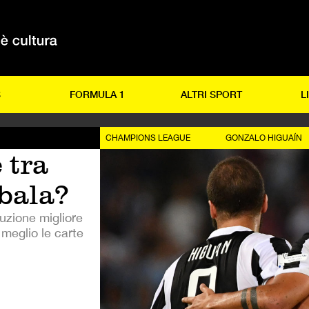
S
FORMULA 1
ALTRI SPORT
L
CHAMPIONS LEAGUE
GONZALO HIGUAÍN
 tra
bala?
luzione migliore
l meglio le carte