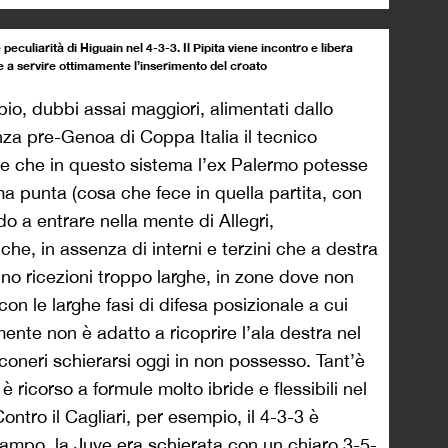
peculiarità di Higuain nel 4-3-3. Il Pipita viene incontro e libera
ce a servire ottimamente l’inserimento del croato
pio, dubbi assai maggiori, alimentati dallo
nza pre-Genoa di Coppa Italia il tecnico
e che in questo sistema l’ex Palermo potesse
ima punta (cosa che fece in quella partita, con
ando a entrare nella mente di Allegri,
he, in assenza di interni e terzini che a destra
no ricezioni troppo larghe, in zone dove non
 con le larghe fasi di difesa posizionale a cui
ente non è adatto a ricoprire l’ala destra nel
nconeri schierarsi oggi in non possesso. Tant’è
 è ricorso a formule molto ibride e flessibili nel
Contro il Cagliari, per esempio, il 4-3-3 è
 campo, la Juve era schierata con un chiaro 3-5-