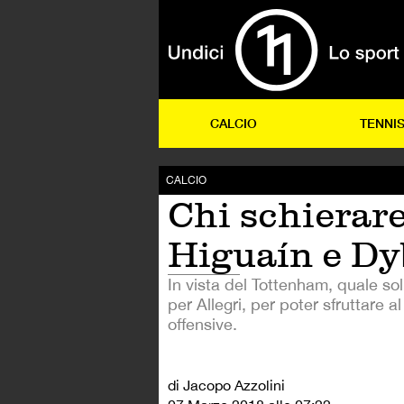
CALCIO
TENNI
CALCIO
Chi schierare
Higuaín e Dy
In vista del Tottenham, quale so
per Allegri, per poter sfruttare a
offensive.
di Jacopo Azzolini