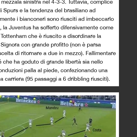
mezzala sinistra nel 4-3-3. Tuttavia, complice
li Spurs e la tendenza del brasiliano ad
amente i bianconeri sono riusciti ad imbeccarlo
re, la Juventus ha sofferto difensivamente come
l Tottenham che è riuscito a disordinare la
a Signora con grande profitto (non è parsa
scelta di ritornare a due in mezzo). Fallimentare
 che ha goduto di grande libertà sia nello
conduzioni palla al piede, confezionando una
ua carriera (95 passaggi a 6 dribbling riusciti).