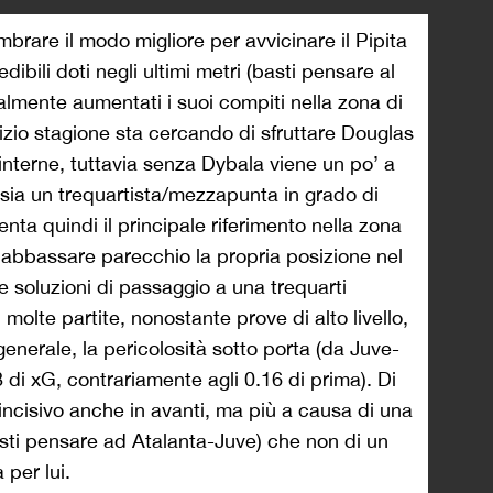
rare il modo migliore per avvicinare il Pipita
dibili doti negli ultimi metri (basti pensare al
lmente aumentati i suoi compiti nella zona di
inizio stagione sta cercando di sfruttare Douglas
nterne, tuttavia senza Dybala viene un po’ a
ssia un trequartista/mezzapunta in grado di
venta quindi il principale riferimento nella zona
 ad abbassare parecchio la propria posizione nel
re soluzioni di passaggio a una trequarti
 molte partite, nonostante prove di alto livello,
 generale, la pericolosità sotto porta (da Juve-
di xG, contrariamente agli 0.16 di prima). Di
incisivo anche in avanti, ma più a causa di una
asti pensare ad Atalanta-Juve) che non di un
 per lui.