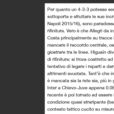
Per quanto un 4-3-3 potesse semb
sottoporta e sfruttare le sue incre
Napoli 2015/16), sono paradossa
rifinitura. Vero è che Allegri da 
Costa principalmente su tracce i
mancare il raccordo centrale, o
giostrare tra le linee. Higuaín di
di rifinitura: si trova costretto
tentativo di legare i reparti e da
altrimenti svuotata. Tant’è che in
è mancata sia la rete sia, più in
Inter a Chievo-Juve appena 0.08 
recente è poi tornato ad essere 
condizione quasi straripante (b
contesto tattico cucito su misura