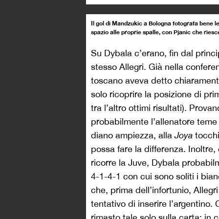
Il gol di Mandzukic a Bologna fotografa bene le 
spazio alle proprie spalle, con Pjanic che ries
Su Dybala c’erano, fin dal princi
stesso Allegri. Già nella confere
toscano aveva detto chiarament
solo ricoprire la posizione di pr
tra l’altro ottimi risultati). Prov
probabilmente l’allenatore teme c
diano ampiezza, alla
Joya
tocchi
possa fare la differenza. Inoltre,
ricorre la Juve, Dybala probabilm
4-1-4-1 con cui sono soliti i bia
che, prima dell’infortunio, Allegri
tentativo di inserire l’argentino. 
rimasto tale solo sulla carta: in