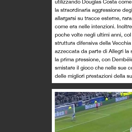
utilizzando Douglas Costa come 
la straordinaria aggressione deg
allargarsi su tracce esterne, rar
come era nelle intenzioni. Inolt
poche volte negli ultimi anni, co
struttura difensiva della Vecchi
azzeccata da parte di Allegri la 
la prima pressione, con Dembélé
smistare il gioco che nelle sue 
delle migliori prestazioni della s