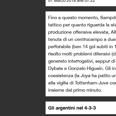
07 Marzo 2018 alle 07:22
Fino a questo momento, Sampdori
tattico per quanto riguarda la s
produzione offensiva elevata, Al
tenuta di un centrocampo a due 
perforabile (ben 14 gol subiti in
risolto molti problemi difensivi 
generato interrogativi, seppur di
Dybala e Gonzalo Higuaín. Gli inf
coesistenza (la
Joya
ha patito un
alla vigilia di Tottenham-Juve co
insieme dal primo minuto.
Gli argentini nel 4-3-3