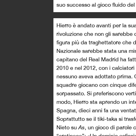
suo successo al gioco fluido del
Hierro è andato avanti per la su
rivoluzione che non gli sarebbe
figura più da traghettatore che d
Nazionale sarebbe stata una mis
capitano del Real Madrid ha fat
2010 e nel 2012, con i calciator
nessuno aveva adottato prima. 
squadre giocano con cinque dif
sorpassato. Si preferiscono verti
modo, Hierro sta aprendo un inter
Spagna, dieci anni fa una ventata
Soprattutto se il tiki-taka si tra
Nieto su
As
, un gioco di parole 
“cretinaca”: «Un dominio asfissi