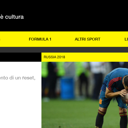
S
FORMULA 1
ALTRI SPORT
L
RUSSIA 2018
nto di un reset,