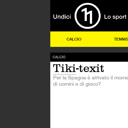
CALCIO
TENNI
CALCIO
Tiki-texit
Per la Spagna è arrivato il mome
di uomini e di gioco?