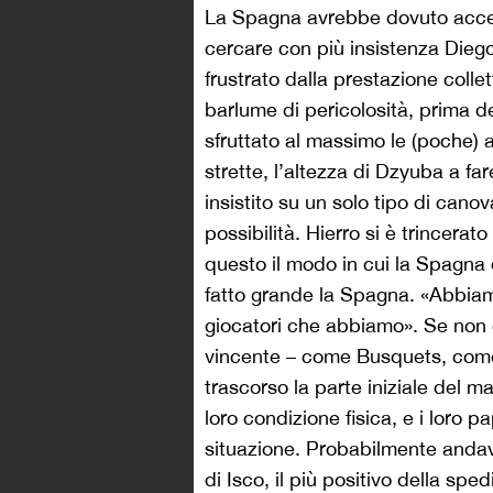
La Spagna avrebbe dovuto accele
cercare con più insistenza Diego
frustrato dalla prestazione collet
barlume di pericolosità, prima d
sfruttato al massimo le (poche) a
strette, l’altezza di Dzyuba a fa
insistito su un solo tipo di canov
possibilità. Hierro si è trincera
questo il modo in cui la Spagna
fatto grande la Spagna. «Abbiamo 
giocatori che abbiamo». Se non c
vincente – come Busquets, come 
trascorso la parte iniziale del m
loro condizione fisica, e i loro p
situazione. Probabilmente andav
di Isco, il più positivo della spe