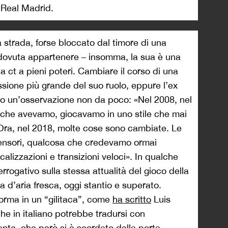
 Real Madrid.
a strada, forse bloccato dal timore di una
 dovuta appartenere – insomma, la sua è una
a ct a pieni poteri. Cambiare il corso di una
sione più grande del suo ruolo, eppure l’ex
to un’osservazione non da poco: «Nel 2008, nel
i che avevamo, giocavamo in uno stile che mai
Ora, nel 2018, molte cose sono cambiate. Le
ensori, qualcosa che credevamo ormai
calizzazioni e transizioni veloci». In qualche
rogativo sulla stessa attualità del gioco della
 d’aria fresca, oggi stantio e superato.
sforma in un “gilitaca”, come
ha scritto
Luis
che in italiano potrebbe tradursi con
ante, che però si è scordato della porta