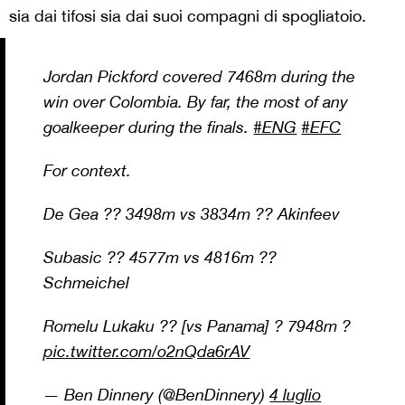
sia dai tifosi sia dai suoi compagni di spogliatoio.
Jordan Pickford covered 7468m during the
win over Colombia. By far, the most of any
goalkeeper during the finals.
#ENG
#EFC
For context.
De Gea ?? 3498m vs 3834m ?? Akinfeev
Subasic ?? 4577m vs 4816m ??
Schmeichel
Romelu Lukaku ?? [vs Panama] ? 7948m ?
pic.twitter.com/o2nQda6rAV
— Ben Dinnery (@BenDinnery)
4 luglio