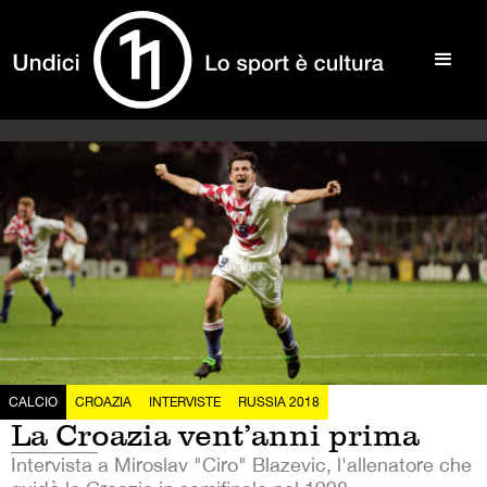
CALCIO
CROAZIA
INTERVISTE
RUSSIA 2018
La Croazia vent’anni prima
Intervista a Miroslav "Ciro" Blazevic, l'allenatore che