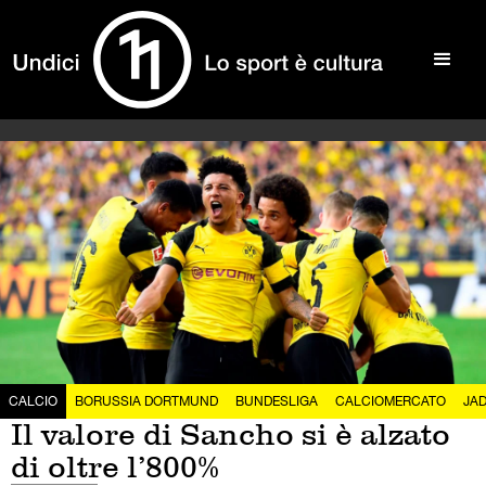
CALCIO
BORUSSIA DORTMUND
BUNDESLIGA
CALCIOMERCATO
JA
Il valore di Sancho si è alzato
di oltre l’800%