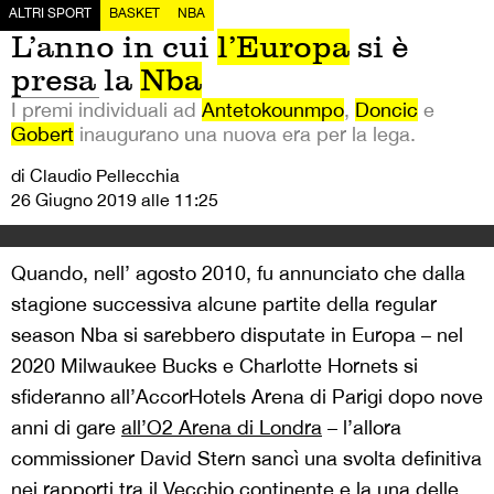
ALTRI SPORT
BASKET
NBA
L’anno in cui
l’Europa
si è
presa la
Nba
I premi individuali ad
Antetokounmpo
,
Doncic
e
Gobert
inaugurano una nuova era per la lega.
di Claudio Pellecchia
26 Giugno 2019 alle 11:25
Quando, nell’ agosto 2010, fu annunciato che dalla
stagione successiva alcune partite della regular
season Nba si sarebbero disputate in Europa – nel
2020 Milwaukee Bucks e Charlotte Hornets si
sfideranno all’AccorHotels Arena di Parigi dopo nove
anni di gare
all’O2 Arena di Londra
– l’allora
commissioner David Stern sancì una svolta definitiva
nei rapporti tra il Vecchio continente e la una delle