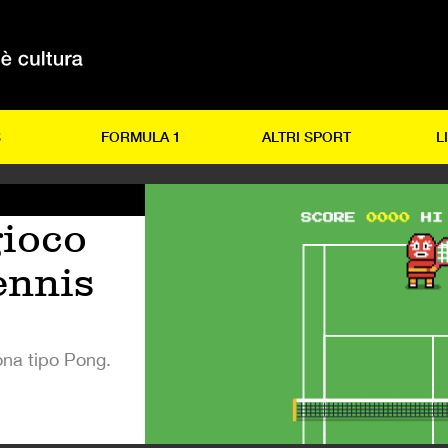
S
FORMULA 1
ALTRI SPORT
L
gioco
ennis
ona tipo Pong.