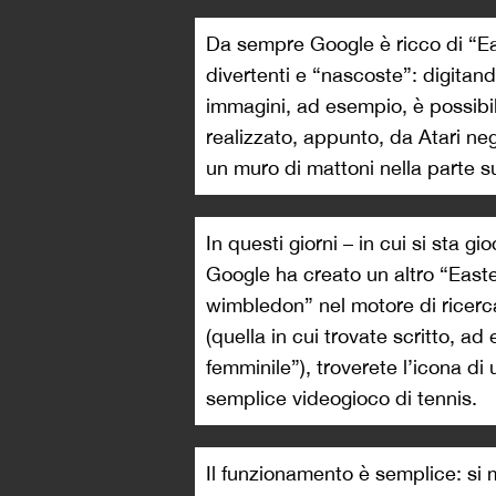
Da sempre Google è ricco di “Eas
divertenti e “nascoste”: digitan
immagini, ad esempio, è possibi
realizzato, appunto, da Atari negl
un muro di mattoni nella parte s
In questi giorni – in cui si sta g
Google ha creato un altro “Easte
wimbledon” nel motore di ricerca
(quella in cui trovate scritto, a
femminile”), troverete l’icona di 
semplice videogioco di tennis.
Il funzionamento è semplice: si m