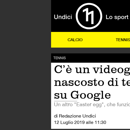
CALCIO
TENNI
TENNIS
C’è un video
nascosto di t
su Google
Un altro "Easter egg", che funzi
di Redazione Undici
12 Luglio 2019 alle 11:30