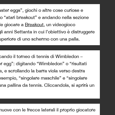
>
ter eggs”, giochi o altre cose curiose e
do “atari breakout” e andando nella sezione
le giocare a
Breakout
, un videogioco
i anni Settanta in cui l’obiettivo è distruggere
uperiore di uno schermo con una palla.
iocando il torneo di tennis di Wimbledon –
r egg”: digitando “Wimbledon” o “risultati
, e scrollando la barra viola verso destra
d esempio, “singolare maschile” e “singolare
una pallina da tennis. Cliccandola, si aprirà un
uove con le frecce laterali il proprio giocatore