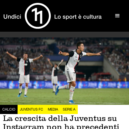
CALCIO
JUVENTUS FC
MEDIA
SERIE A
La crescita della Juventus su
Instagram non ha precedenti