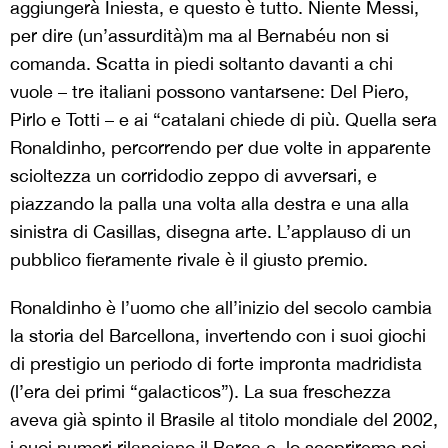
aggiungerà Iniesta, e questo è tutto. Niente Messi,
per dire (un’assurdità)m ma al Bernabéu non si
comanda. Scatta in piedi soltanto davanti a chi
vuole – tre italiani possono vantarsene: Del Piero,
Pirlo e Totti – e ai “catalani chiede di più. Quella sera
Ronaldinho, percorrendo per due volte in apparente
scioltezza un corridodio zeppo di avversari, e
piazzando la palla una volta alla destra e una alla
sinistra di Casillas, disegna arte. L’applauso di un
pubblico fieramente rivale è il giusto premio.
Ronaldinho è l’uomo che all’inizio del secolo cambia
la storia del Barcellona, invertendo con i suoi giochi
di prestigio un periodo di forte impronta madridista
(l’era dei primi “galacticos”). La sua freschezza
aveva già spinto il Brasile al titolo mondiale del 2002,
i suoi numeri rilanciano il Barça e, lo scopriremo poi,