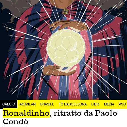
CALCIO
AC MILAN
BRASILE
FC BARCELLONA
LIBRI
MEDIA
PSG
Ronaldinho
, ritratto da Paolo
Condò