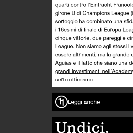
quarti contro l’Eintracht Francof
girone B di Champions League (in
sorteggio ha combinato una sfid
i 16esimi di finale di Europa Le
cinque vittorie, due pareggi e 
League. Non siamo agli stessi li
essere altrimenti, ma la grande q
Águias e il fatto che siano una 
grandi investimenti nell’Academ
certo ottimismo.
Leggi anche
Undici,