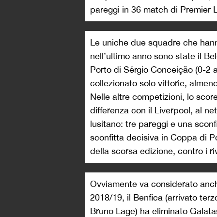
pareggi in 36 match di Premier 
Le uniche due squadre che hanno 
nell’ultimo anno sono state il Be
Porto di Sérgio Conceição (0-2 al 
collezionato solo vittorie, almen
Nelle altre competizioni, lo scor
differenza con il Liverpool, al n
lusitano: tre pareggi e una sconf
sconfitta decisiva in Coppa di Po
della scorsa edizione, contro i ri
Ovviamente va considerato anch
2018/19, il Benfica (arrivato ter
Bruno Lage) ha eliminato Galata