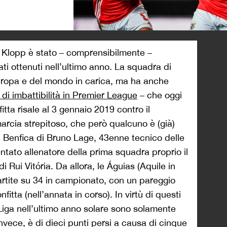
>
di Klopp è stato – comprensibilmente –
ltati ottenuti nell’ultimo anno. La squadra di
ropa e del mondo in carica, ma ha anche
i di imbattibilità in Premier League
– che oggi
itta risale al 3 gennaio 2019 contro il
arcia strepitoso, che però qualcuno è (già)
del Benfica di Bruno Lage, 43enne tecnico delle
entato allenatore della prima squadra proprio il
 Rui Vitória. Da allora, le Águias (Aquile in
partite su 34 in campionato, con un pareggio
fitta (nell’annata in corso). In virtù di questi
 Liga nell’ultimo anno solare sono solamente
nvece, è di dieci punti persi a causa di cinque