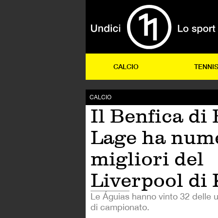
CALCIO
TENNI
CALCIO
Il Benfica di
Lage ha num
migliori del
Liverpool di
Le Águias hanno vinto 32 delle u
di campionato.