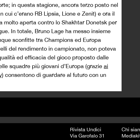
orte; in questa stagione, ancora terzo posto nel
 cui c’erano RB Lipsia, Lione e Zenit) e ora il
a molto aperta contro lo Shakhtar Donetsk per
ague. In totale, Bruno Lage ha messo insieme
cinque sconfitte tra Champions ed Europa
velli del rendimento in campionato, non poteva
ualità ed efficacia del gioco proposto dalle
delle squadre più giovani d’Europa (grazie
ai
y
) consentono di guardare al futuro con un
Rivista Undici
Chi sia
Via Garofalo 31
Mediaki