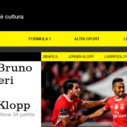
S
FORMULA 1
ALTRI SPORT
L
BENFICA
JÜRGEN KLOPP
LIVERPOOL F
 Bruno
eri
 Klopp
ltime 34 partite