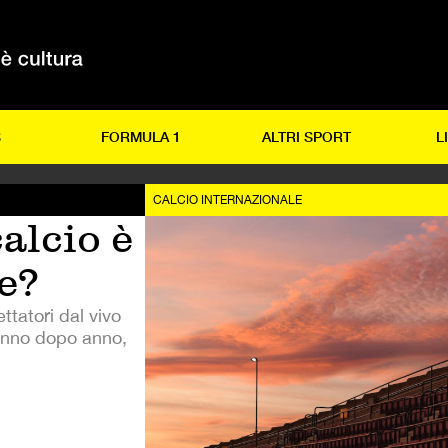
S
FORMULA 1
ALTRI SPORT
L
CALCIO INTERNAZIONALE
calcio è
e?
ttatori dal vivo
anno dopo anno,