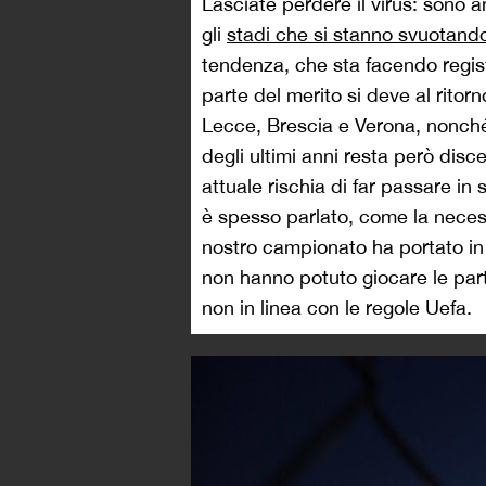
Lasciate perdere il virus: sono 
gli
stadi che si stanno svuotand
tendenza, che sta facendo regis
parte del merito si deve al ritor
Lecce, Brescia e Verona, nonché a
degli ultimi anni resta però dis
attuale rischia di far passare in 
è spesso parlato, come la necessit
nostro campionato ha portato in
non hanno potuto giocare le par
non in linea con le regole Uefa.