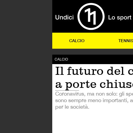
CALCIO
TENNI
CALCIO
Il futuro del 
a porte chius
Coronavirus, ma non solo: gli spe
sono sempre meno importanti, 
per le società.