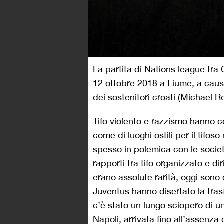
La partita di Nations league tra C
12 ottobre 2018 a Fiume, a caus
dei sostenitori croati (Michael 
Tifo violento e razzismo hanno c
come di luoghi ostili per il tifos
spesso in polemica con le società
rapporti tra tifo organizzato e di
erano assolute rarità, oggi sono e
Juventus
hanno disertato la tra
c’è stato un lungo sciopero di una
Napoli, arrivata fino
all’assenza 