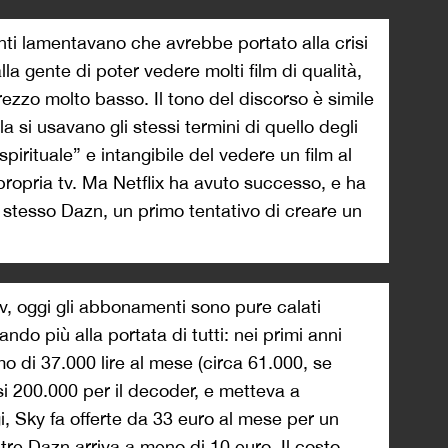
enti lamentavano che avrebbe portato alla crisi
a gente di poter vedere molti film di qualità,
zo molto basso. Il tono del discorso è simile
ala si usavano gli stessi termini di quello degli
pirituale” e intangibile del vedere un film al
 propria tv. Ma Netflix ha avuto successo, e ha
i lo stesso Dazn, un primo tentativo di creare un
tv, oggi gli abbonamenti sono pure calati
do più alla portata di tutti: nei primi anni
 di 37.000 lire al mese (circa 61.000, se
si 200.000 per il decoder, e metteva a
i, Sky fa offerte da 33 euro al mese per un
re Dazn arriva a meno di 10 euro. Il costo