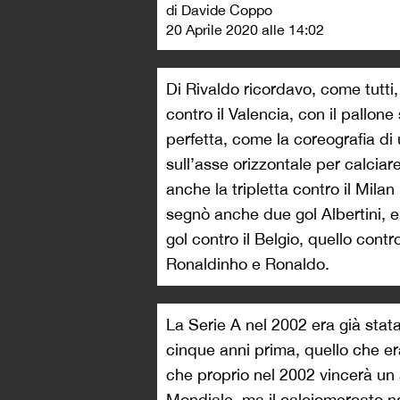
di Davide Coppo
20 Aprile 2020 alle 14:02
Di Rivaldo ricordavo, come tutti,
contro il Valencia, con il pallon
perfetta, come la coreografia di 
sull’asse orizzontale per calciar
anche la tripletta contro il Mila
segnò anche due gol Albertini, e 
gol contro il Belgio, quello contro
Ronaldinho e Ronaldo.
La Serie A nel 2002 era già stata 
cinque anni prima, quello che era
che proprio nel 2002 vincerà un 
Mondiale, ma il calciomercato non