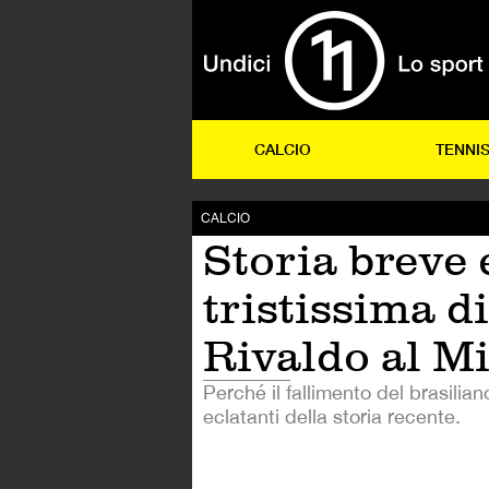
CALCIO
TENNI
CALCIO
Storia breve 
tristissima di
Rivaldo al M
Perché il fallimento del brasilian
eclatanti della storia recente.