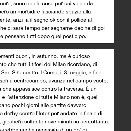
enere, sono quelle cose per cui viene da
bero ammorbidire lasciando spazio alla
te, anzi fa il segno ok con il pollice al
he ci sarà tempo per segnarne decine di gol
che pensano tutti dopo quel posticipo.
omenti buoni, in autunno, ma è curioso
che tutti i tifosi del Milan ricordano, di
A San Siro contro il Como, il 3 maggio, a fine
fensori a centrocampo, avanza nel campo vuoto,
ea che
appassisce contro la traversa
. È un
e l’attenzione di tutta Milano non è, quel
cano pochi giorni alle partite davvero
o derby contro l’Inter per andare in finale di
 giocherà soltanto nove minuti su centottanta.
 ci sarebbe anche necessità di un po’ di