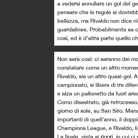
a vedersi annullare un gol del g
pensare che le regole si dovreb
bellezza, ma Rivaldo non dice nien
guardalinee. Probabilmente sa c
così, ed è d’altra parte quello 
Non sarà così: ci saranno dei m
constatare come un altro momento 
Rivaldo, sia un altro quasi-gol. 
campionato, si libera di tre di
e alza un pallonetto da fuori ar
Como disastrato, già retrocesso, 
giorno di sole, su San Siro. Man
importanti di quell’anno, il doppi
Champions League, e Rivaldo, lì,
La finale, vinta ai rigori, in cui