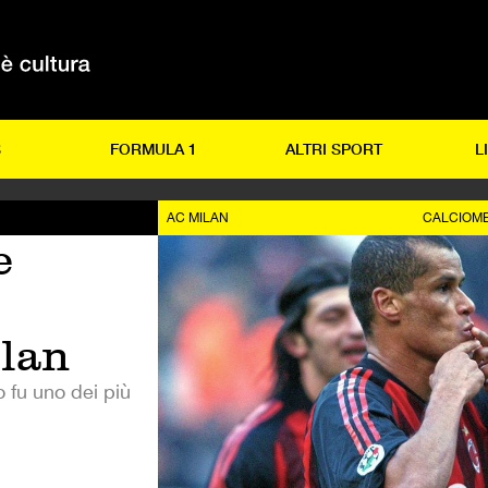
S
FORMULA 1
ALTRI SPORT
L
AC MILAN
CALCIOM
e
ilan
o fu uno dei più