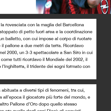
>
 la rovesciata con la maglia del Barcellona
e stoppato di petto fuori area e la coordinazione
un balletto, con cui impose al corpo di ruotare
e il pallone a due metri da terra. Ricordavo
n nel 2000, un 3-3 spettacolare a San Siro in cui
come tutti ricordavo il Mondiale del 2002, il
 l’Inghilterra, il tridente dei sogni formato con
abituata a diversi tipi di fenomeni, tra cui,
 all’epoca il giocatore più forte del mondo, e
altro Pallone d’Oro dopo quello stesso
 era quello degli anni Dieci: gli acquisti