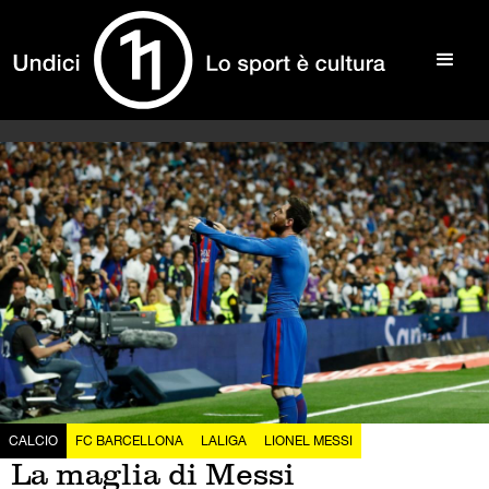
CALCIO
FC BARCELLONA
LALIGA
LIONEL MESSI
La maglia di Messi