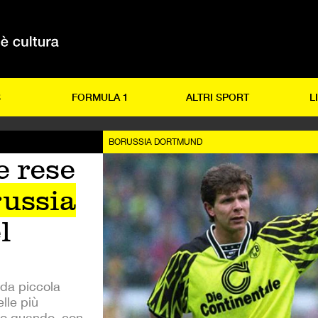
S
FORMULA 1
ALTRI SPORT
L
BORUSSIA DORTMUND
e rese
ussia
l
 da piccola
lle più
rio quando, con