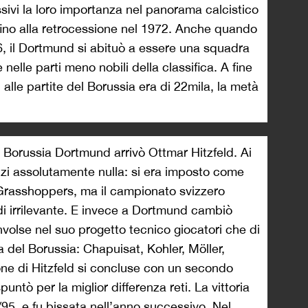
ivi la loro importanza nel panorama calcistico
fino alla retrocessione nel 1972. Anche quando
6, il Dortmund si abituò a essere una squadra
nelle parti meno nobili della classifica. A fine
 alle partite del Borussia era di 22mila, la metà
l Borussia Dortmund arrivò Ottmar Hitzfeld. Ai
nzi assolutamente nulla: si era imposto come
 Grasshoppers, ma il campionato svizzero
 irrilevante. E invece a Dortmund cambiò
nvolse nel suo progetto tecnico giocatori che di
ia del Borussia: Chapuisat, Kohler, Möller,
ne di Hitzfeld si concluse con un secondo
untò per la miglior differenza reti. La vittoria
/95, e fu bissata nell’anno successivo. Nel