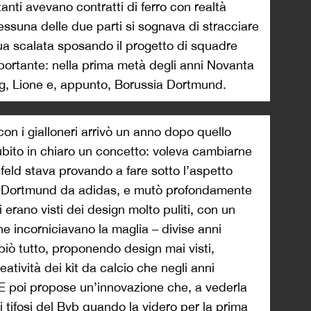
tanti avevano contratti di ferro con realtà
ssuna delle due parti si sognava di stracciare
ua scalata sposando il progetto di squadre
portante: nella prima metà degli anni Novanta
sg, Lione e, appunto, Borussia Dortmund.
con i gialloneri arrivò un anno dopo quello
subito in chiaro un concetto: voleva cambiarne
feld stava provando a fare sotto l’aspetto
il Dortmund da adidas, e mutò profondamente
 erano visti dei design molto puliti, con un
che incorniciavano la maglia – divise anni
biò tutto, proponendo design mai visti,
tività dei kit da calcio che negli anni
 E poi propose un’innovazione che, a vederla
ei tifosi del Bvb quando la videro per la prima