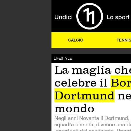
CALCIO
TENNI
LIFESTYLE
La maglia ch
celebre il
Bor
Dortmund
ne
mondo
Negli anni Novanta il Dortmund,
squadra che era, divenne una de
importanti del continente. Prop