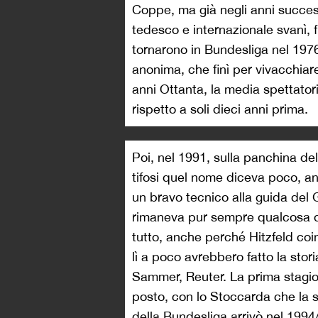
Coppe, ma già negli anni success
tedesco e internazionale svanì, 
tornarono in Bundesliga nel 197
anonima, che finì per vivacchiare 
anni Ottanta, la media spettatori
rispetto a soli dieci anni prima.
Poi, nel 1991, sulla panchina de
tifosi quel nome diceva poco, a
un bravo tecnico alla guida del
rimaneva pur sempre qualcosa di
tutto, anche perché Hitzfeld coi
lì a poco avrebbero fatto la stor
Sammer, Reuter. La prima stagio
posto, con lo Stoccarda che la sp
della Bundesliga arrivò nel 1994