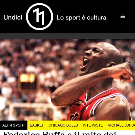
ALTRI SPORT
BASKET
CHICAGO BULLS
INTERVISTE
MICHAEL JORD
Federico Buffa e il mito dei