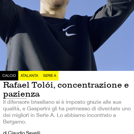
CALCIO
ATALANTA
SERIE A
Rafael Tolói, concentrazione e
pazienza
Il difensore brasiliano si è imposto grazie alle sue
qualità, e Gasperini gli ha permesso di diventare uno
dei migliori in Serie A. Lo abbiamo incontrato a
Bergamo.
di Claudio Savelli