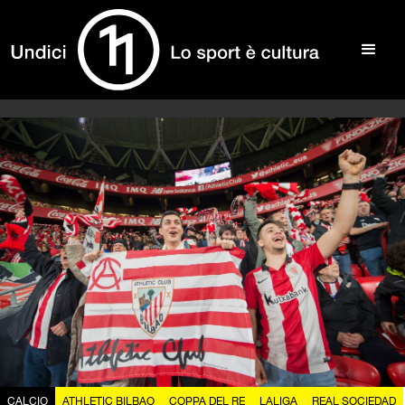
CALCIO
ATHLETIC BILBAO
COPPA DEL RE
LALIGA
REAL SOCIEDAD