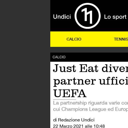
CALCIO
TENNI
CALCIO
Just Eat dive
partner uffic
UEFA
La partnership riguarda varie co
cui Champions League ed Europ
di Redazione Undici
22 Marzo 2021 alle 10:48