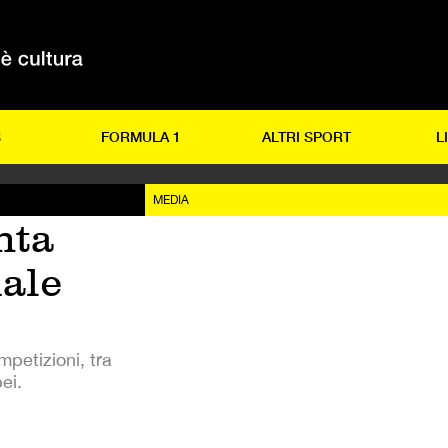
S
FORMULA 1
ALTRI SPORT
L
MEDIA
nta
iale
mpetizioni, tra
ei.