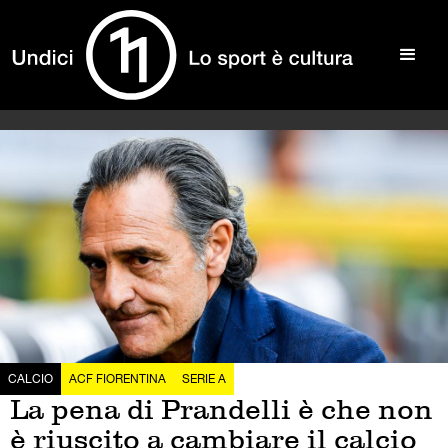
CALCIO
ACF FIORENTINA
SERIE A
La pena di Prandelli è che non
è riuscito a cambiare il calcio