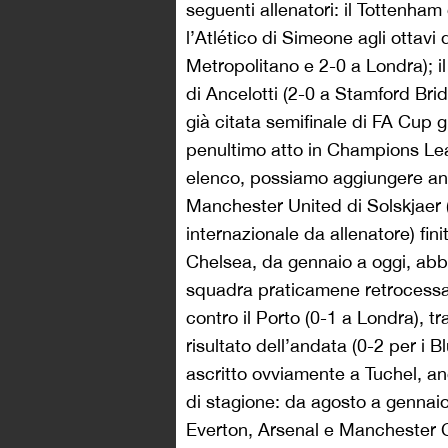
seguenti allenatori: il Tottenha
l’Atlético di Simeone agli ottav
Metropolitano e 2-0 a Londra); il
di Ancelotti (2-0 a Stamford Bri
già citata semifinale di FA Cup 
penultimo atto in Champions Le
elenco, possiamo aggiungere anch
Manchester United di Solskjaer 
internazionale da allenatore) fin
Chelsea, da gennaio a oggi, abb
squadra praticamene retrocessa
contro il Porto (0-1 a Londra), tra
risultato dell’andata (0-2 per i 
ascritto ovviamente a Tuchel, anch
di stagione: da agosto a gennaio
Everton, Arsenal e Manchester Ci