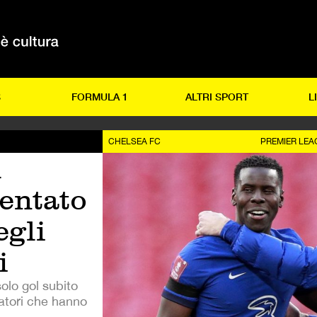
S
FORMULA 1
ALTRI SPORT
L
CHELSEA FC
PREMIER LEA
l
ventato
egli
i
solo gol subito
atori che hanno