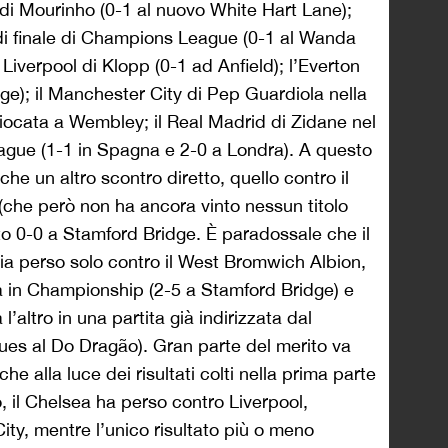
m di Mourinho (0-1 al nuovo White Hart Lane);
i di finale di Champions League (0-1 al Wanda
 Liverpool di Klopp (0-1 ad Anfield); l’Everton
dge); il Manchester City di Pep Guardiola nella
giocata a Wembley; il Real Madrid di Zidane nel
ague (1-1 in Spagna e 2-0 a Londra). A questo
e un altro scontro diretto, quello contro il
(che però non ha ancora vinto nessun titolo
ito 0-0 a Stamford Bridge. È paradossale che il
ia perso solo contro il West Bromwich Albion,
 in Championship (2-5 a Stamford Bridge) e
 l’altro in una partita già indirizzata dal
Blues al Do Dragão). Gran parte del merito va
e alla luce dei risultati colti nella prima parte
, il Chelsea ha perso contro Liverpool,
ty, mentre l’unico risultato più o meno