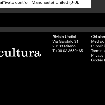
 arrivato contro il Manchester United (0-0).
Rivista Undici
Chi sia
Via Garofalo 31
Mediaki
20133 Milano
Pubblici
 cultura
T +39 02 36504651
Termini 
Privacy 
Cookie 