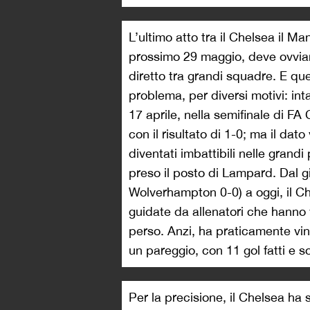
L’ultimo atto tra il Chelsea il M
prossimo 29 maggio, deve ovvi
diretto tra grandi squadre. E q
problema, per diversi motivi: inta
17 aprile, nella semifinale di FA
con il risultato di 1-0; ma il d
diventati imbattibili nelle grand
preso il posto di Lampard. Dal g
Wolverhampton 0-0) a oggi, il Ch
guidate da allenatori che hanno
perso. Anzi, ha praticamente vint
un pareggio, con 11 gol fatti e 
Per la precisione, il Chelsea ha 