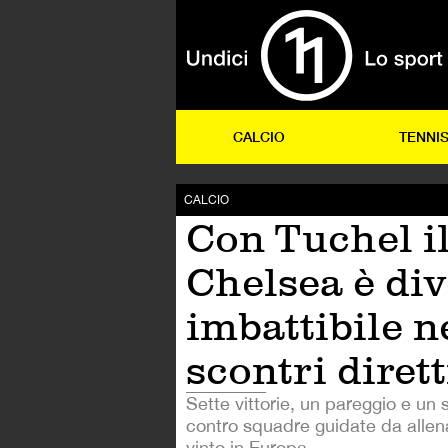
CALCIO
TENNI
CALCIO
Con Tuchel i
Chelsea è di
imbattibile n
scontri dirett
Sette vittorie, un pareggio e un 
contro squadre guidate da allen
vinto in Europa.