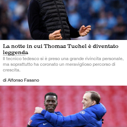
La notte in cui Thomas Tuchel è diventato
leggenda
Il tecnico tedesco si è preso una grande rivincita personale,
ma soprattutto ha coronato un meraviglioso percorso di
crescita.
di Alfonso Fasano