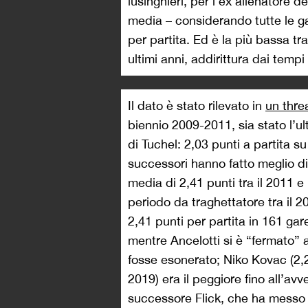
lusinghieri, per l’ex allenatore d
media – considerando tutte le ga
per partita. Ed è la più bassa tra
ultimi anni, addirittura dai tempi
Il dato è stato rilevato in
un thre
biennio 2009-2011, sia stato l’ul
di Tuchel: 2,03 punti a partita su
successori hanno fatto meglio d
media di 2,41 punti tra il 2011 e 
periodo da traghettatore tra il 2
2,41 punti per partita in 161 gare
mentre Ancelotti si è “fermato” 
fosse esonerato; Niko Kovac (2,26 
2019) era il peggiore fino all’avv
successore Flick, che ha messo i