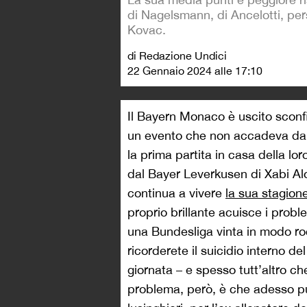
di Nagelsmann, di Ancelotti, per
Kovac.
di Redazione Undici
22 Gennaio 2024 alle 17:10
Il Bayern Monaco è uscito sconfit
un evento che non accadeva dal 2
la prima partita in casa della lor
dal Bayer Leverkusen di Xabi Alo
continua a vivere
la sua stagion
proprio brillante acuisce i prob
una Bundesliga vinta in modo r
ricorderete il suicidio interno d
giornata – e spesso tutt’altro ch
problema, però, è che adesso pu