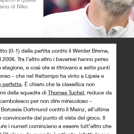
sino di Niko
>
to (0-1) dalla partita contro il Werder Brema,
008. Tra l’altro altro i bavaresi hanno perso
o stagione, e così ora si ritrovano a sette punti
nso – che nel frattempo ha vinto a Lipsia e
e perfetta
. È chiaro che la classifica non
lemi della squadra di
Thomas Tuchel
, reduce da
ocambolesco per non dire miracoloso –
el Borussia Dortmund contro il Mainz, all’ultima
e convincente dal punto di vista del gioco. Il
re i numeri cominciano a essere tutt’altro che