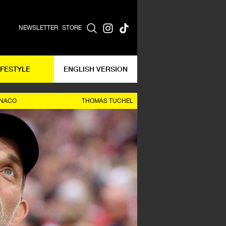
NEWSLETTER
STORE
IFESTYLE
ENGLISH VERSION
ONACO
THOMAS TUCHEL