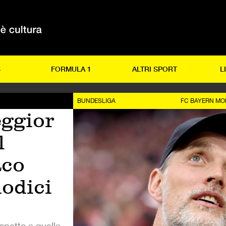
S
FORMULA 1
ALTRI SPORT
L
BUNDESLIGA
FC BAYERN M
eggior
l
aco
dodici
spetto a quella