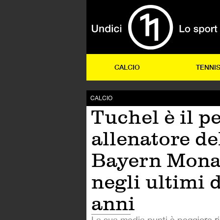
CALCIO
TENNI
CALCIO
Tuchel è il p
allenatore de
Bayern Mon
negli ultimi 
anni
La sua media punti è peggiore ri