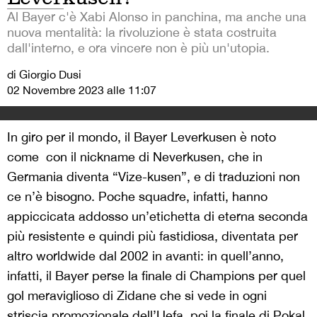
Al Bayer c'è Xabi Alonso in panchina, ma anche una
nuova mentalità: la rivoluzione è stata costruita
dall'interno, e ora vincere non è più un'utopia.
di Giorgio Dusi
02 Novembre 2023 alle 11:07
In giro per il mondo, il Bayer Leverkusen è noto
come con il nickname di Neverkusen, che in
Germania diventa “Vize-kusen”, e di traduzioni non
ce n’è bisogno. Poche squadre, infatti, hanno
appiccicata addosso un’etichetta di eterna seconda
più resistente e quindi più fastidiosa, diventata per
altro worldwide dal 2002 in avanti: in quell’anno,
infatti, il Bayer perse la finale di Champions per quel
gol meraviglioso di Zidane che si vede in ogni
striscia promozionale dell’Uefa, poi la finale di Pokal