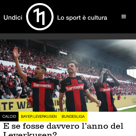
CALCIO
BAYER LEVERKUSEN
BUNDESLIGA
E se fosse davvero l’anno del
Leverkusen?