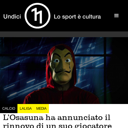
CALCIO
LALIGA
MEDIA
L’Osasuna ha annunciato il
rinnovo di un suo giocatore