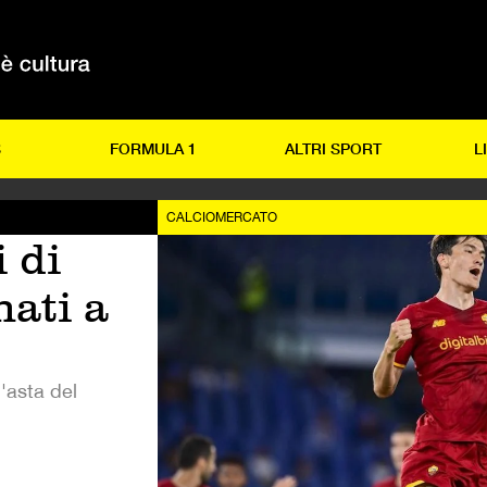
S
FORMULA 1
ALTRI SPORT
L
CALCIOMERCATO
i di
nati a
'asta del