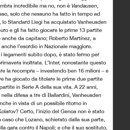
embra incredibile ma no, non è
Vandausen
,
so, solo che nessuno ha fatto in tempo ad
i, lo Standard Liegi ha acquistato Vanheusden
euro e gli ha fatto giocare le prime 13 partite
ne anche da capitano; Roberto Martínez, a
anche l’esordio in Nazionale maggiore.
o i legamenti subito dopo, è stato fermo per
primavera inoltrata. L’Inter, nonostante questo
are la recompra – investendo ben 16 milioni – e
ve ha giocato da titolare le prime due partite
artite in Serie A della sua vita. A 22 anni,
 nella difesa a tre di Ballardini, Vanheusden
he in vista di un possibile ritorno in
Kolarov? Certo, l’inizio del Genoa non è stato
n caso che Lozano, schierato dalla sua parte,
la gara contro il Napoli; e che il suo sostituto,