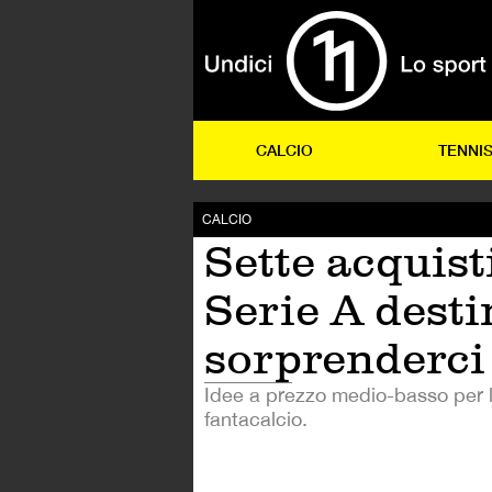
CALCIO
TENNI
CALCIO
Sette acquist
Serie A desti
sorprenderci
Idee a prezzo medio-basso per l
fantacalcio.