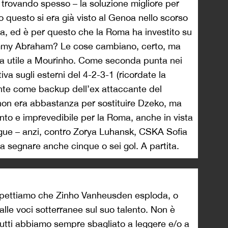
trovando spesso – la soluzione migliore per
o questo si era già visto al Genoa nello scorso
za, ed è per questo che la Roma ha investito su
ammy Abraham? Le cose cambiano, certo, ma
 utile a Mourinho. Come seconda punta nei
va sugli esterni del 4-2-3-1 (ricordate la
nte come backup dell’ex attaccante del
non era abbastanza per sostituire Dzeko, ma
nto e imprevedibile per la Roma, anche in vista
ue – anzi, contro Zorya Luhansk, CSKA Sofia
 segnare anche cinque o sei gol. A partita.
 aspettiamo che Zinho Vanheusden esploda, o
lle voci sotterranee sul suo talento. Non è
utti abbiamo sempre sbagliato a leggere e/o a