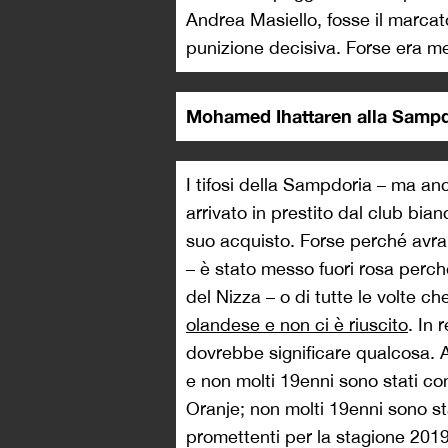
Andrea Masiello, fosse il marcat
punizione decisiva. Forse era m
Mohamed Ihattaren alla Sampd
I tifosi della Sampdoria – ma an
arrivato in prestito dal club bia
suo acquisto. Forse perché avran
– è stato messo fuori rosa perché
del Nizza – o di tutte le volte c
olandese e non ci è riuscito
. In 
dovrebbe significare qualcosa. An
e non molti 19enni sono stati con
Oranje; non molti 19enni sono stat
promettenti per la stagione 2019