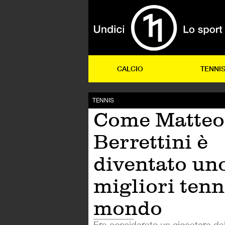
CALCIO
TENNI
TENNIS
Come Matteo
Berrettini è
diventato un
migliori tenni
mondo
Era considerato un giocatore da