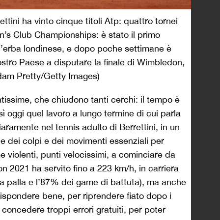
ettini ha vinto cinque titoli Atp: quattro tornei
en’s Club Championships: è stato il primo
ull’erba londinese, e dopo poche settimane è
nostro Paese a disputare la finale di Wimbledon,
dam Pretty/Getty Images)
tissime, che chiudono tanti cerchi: il tempo è
sì oggi quel lavoro a lungo termine di cui parla
ramente nel tennis adulto di Berrettini, in un
 dei colpi e dei movimenti essenziali per
 violenti, punti velocissimi, a cominciare da
 2021 ha servito fino a 223 km/h, in carriera
ma palla e l’87% dei game di battuta), ma anche
 rispondere bene, per riprendere fiato dopo i
oncedere troppi errori gratuiti, per poter