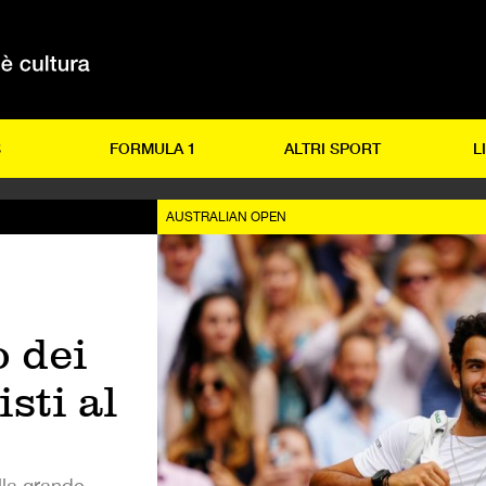
S
FORMULA 1
ALTRI SPORT
L
AUSTRALIAN OPEN
o dei
sti al
lla grande