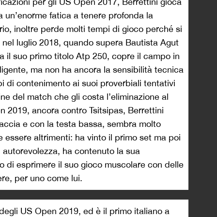
ificazioni per gli US Open 2017, Berrettini gioca
fa un’enorme fatica a tenere profonda la
rio, inoltre perde molti tempi di gioco perché si
; nel luglio 2018, quando supera Bautista Agut
a il suo primo titolo Atp 250, copre il campo in
ligente, ma non ha ancora la sensibilità tecnica
i di contenimento ai suoi proverbiali tentativi
fine del match che gli costa l’eliminazione al
n 2019, ancora contro Tsitsipas, Berrettini
accia e con la testa bassa, sembra molto
essere altrimenti: ha vinto il primo set ma poi
on autorevolezza, ha contenuto la sua
to di esprimere il suo gioco muscolare con delle
gere, per uno come lui.
egli US Open 2019, ed è il primo italiano a