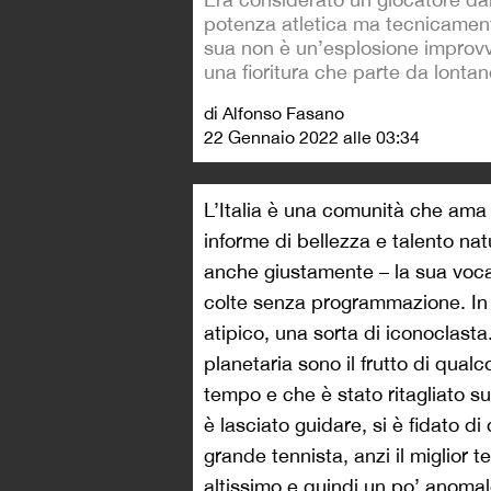
potenza atletica ma tecnicament
sua non è un’esplosione improvv
una fioritura che parte da lontan
di Alfonso Fasano
22 Gennaio 2022 alle 03:34
L’Italia è una comunità che a
informe di bellezza e talento na
anche giustamente – la sua vocaz
colte senza programmazione. In 
atipico, una sorta di iconoclasta
planetaria sono il frutto di qualc
tempo e che è stato ritagliato su d
è lasciato guidare, si è fidato di
grande tennista, anzi il miglior 
altissimo e quindi un po’ anomal