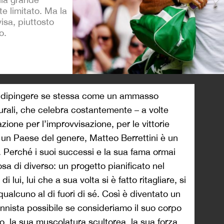
e limitato. Ma la
isa, piuttosto
o.
>
ma dipingere se stessa come un ammasso
turali, che celebra costantemente – a volte
ione per l’improvvisazione, per le vittorie
un Paese del genere, Matteo Berrettini è un
. Perché i suoi successi e la sua fama ormai
osa di diverso: un progetto pianificato nel
i lui, lui che a sua volta si è fatto ritagliare, si
 qualcuno al di fuori di sé. Così è diventato un
tennista possibile se consideriamo il suo corpo
o, la sua muscolatura scultorea, la sua forza