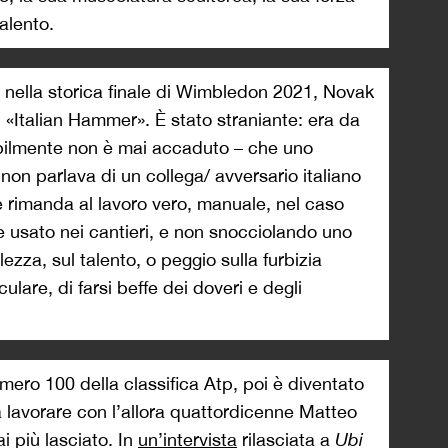
alento.
 nella storica finale di Wimbledon 2021, Novak
n «Italian Hammer». È stato straniante: era da
bilmente non è mai accaduto – che uno
 non parlava di un collega/ avversario italiano
rimanda al lavoro vero, manuale, nel caso
e usato nei cantieri, e non snocciolando uno
ellezza, sul talento, o peggio sulla furbizia
eculare, di farsi beffe dei doveri e degli
ero 100 della classifica Atp, poi è diventato
a lavorare con l’allora quattordicenne Matteo
i più lasciato. In
un’intervista
rilasciata a
Ubi