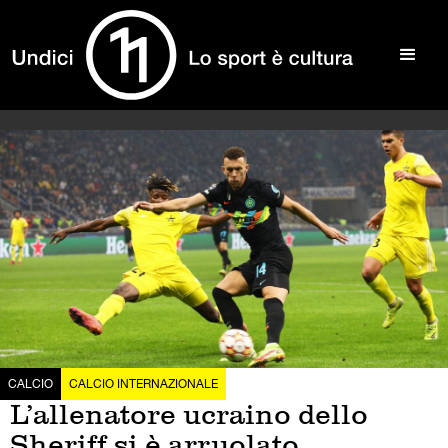
CALCIO
CALCIO INTERNAZIONALE
L’allenatore ucraino dello
Sheriff si è arruolato