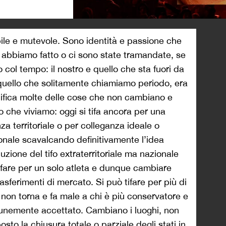
>
bile e mutevole. Sono identità e passione che
 abbiamo fatto o ci sono state tramandate, se
col tempo: il nostro e quello che sta fuori da
 quello che solitamente chiamiamo periodo, era
gnifica molte delle cose che non cambiano e
 che viviamo: oggi si tifa ancora per una
za territoriale o per colleganza ideale o
zionale scavalcando definitivamente l’idea
oluzione del tifo extraterritoriale ma nazionale
tifare per un solo atleta e dunque cambiare
sferimenti di mercato. Si può tifare per più di
on torna e fa male a chi è più conservatore e
omunemente accettato. Cambiano i luoghi, non
sto la chiusura totale o parziale degli stati in