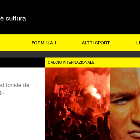
S
FORMULA 1
ALTRI SPORT
L
CALCIO INTERNAZIONALE
ditoriale del
i.