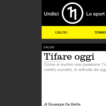
CALCIO
TENNI
CALCIO
Tifare oggi
Come si evolve una passione: l'e
nostro numero, in edicola da ogg
di Giuseppe De Bellis