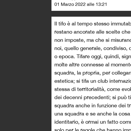
01 Marzo 2022 alle 13:21
Il tifo è al tempo stesso immuta
restano ancorate alle scelte che
non imposte, ma che si misurano 
noi, quello generale, condiviso,
o epoca. Tifare oggi, quindi, si
molte altre connesse al momento
squadra, la propria, per collegan
estetica; si tifa un club interna
stessa di territorialità, come ev
dei decenni precedenti; si può 
squadra anche in funzione dei tra
una squadra e se anche la cosa n
identitario, è ormai un fatto c
solo per le regole che hanno impo