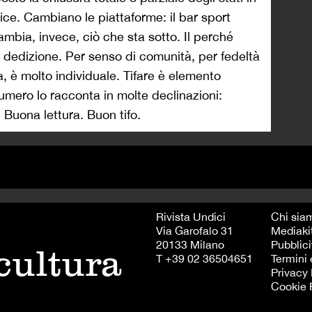
ce. Cambiano le piattaforme: il bar sport
bia, invece, ciò che sta sotto. Il perché
dedizione. Per senso di comunità, per fedeltà
 è molto individuale. Tifare è elemento
numero lo racconta in molte declinazioni:
. Buona lettura. Buon tifo.
Rivista Undici
Chi sia
Via Garofalo 31
Mediaki
20133 Milano
Pubblici
 cultura
T +39 02 36504651
Termini 
Privacy 
Cookie 