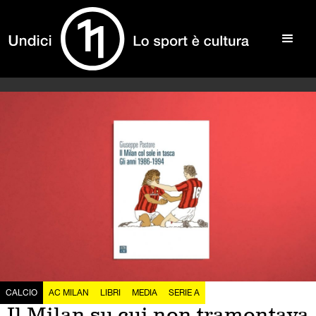
CALCIO
AC MILAN
LIBRI
MEDIA
SERIE A
Il Milan su cui non tramontava