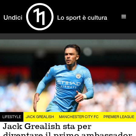
LIFESTYLE
JACK GREALISH
MANCHESTER CITY FC
PREMIER LEAGUE
Jack Grealish sta per
diventare il primo ambassador