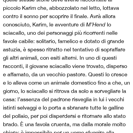
piccolo Karim che, abbozzolato nel letto, lottava
contro il sonno per scoprire il finale. Avrà allora
conosciuto, Karim, le avventure di
M’Hend
lo
sciacallo, uno dei personaggi più ricorrenti nelle
favole cabile: solitario, famelico e dotato di grande
astuzia, è spesso ritratto nel tentativo di sopraffare
gli altri animali, con esiti alterni. In uno di questi
racconti, il giovane sciacallo viene trovato, disperso
e affamato, da un vecchio pastore. Questi lo cresce
e lo alleva come un animale domestico fino a che, un
giorno, lo sciacallo si ritrova da solo a sorvegliare la
casa: l’assenza del padrone risveglia in lui i vecchi
istinti selvaggi e lo porta a sbranare tutte le galline
del pollaio, per poi disperdersi e ritornare allo stato
brado. È una favola cruenta, ma dalla morale molto
chiara: è impossibile per un uomo sfuggire alla