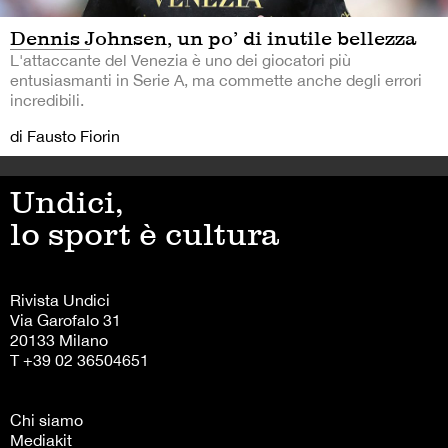
Dennis Johnsen, un po’ di inutile bellezza
L'attaccante del Venezia è uno dei giocatori più
entusiasmanti in Serie A, ma commette anche degli errori
incredibili.
di Fausto Fiorin
Undici,
lo sport è cultura
Rivista Undici
Via Garofalo 31
20133 Milano
T +39 02 36504651
Chi siamo
Mediakit